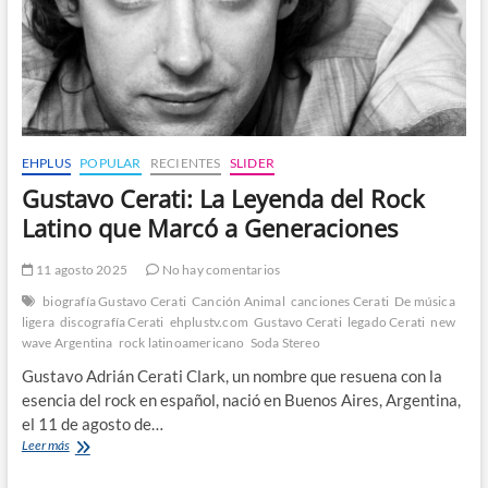
EHPLUS
POPULAR
RECIENTES
SLIDER
Gustavo Cerati: La Leyenda del Rock
Latino que Marcó a Generaciones
11 agosto 2025
No hay comentarios
biografía Gustavo Cerati
Canción Animal
canciones Cerati
De música
ligera
discografía Cerati
ehplustv.com
Gustavo Cerati
legado Cerati
new
wave Argentina
rock latinoamericano
Soda Stereo
Gustavo Adrián Cerati Clark, un nombre que resuena con la
esencia del rock en español, nació en Buenos Aires, Argentina,
el 11 de agosto de…
Gustavo
Leer más
Cerati:
La