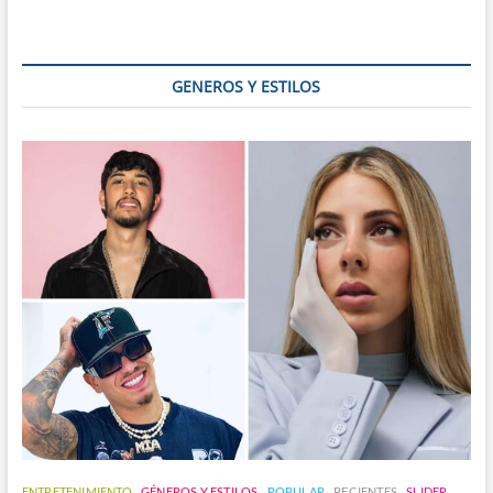
Leyenda
del
Rock
Latino
GENEROS Y ESTILOS
que
Marcó
a
Generaciones
ENTRETENIMIENTO
GÉNEROS Y ESTILOS
POPULAR
RECIENTES
SLIDER