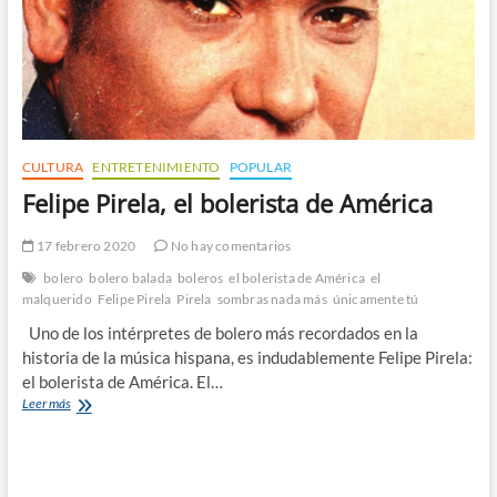
CULTURA
ENTRETENIMIENTO
POPULAR
Felipe Pirela, el bolerista de América
17 febrero 2020
No hay comentarios
bolero
bolero balada
boleros
el bolerista de América
el
malquerido
Felipe Pirela
Pirela
sombras nada más
únicamente tú
Uno de los intérpretes de bolero más recordados en la
historia de la música hispana, es indudablemente Felipe Pirela:
el bolerista de América. El…
Felipe
Leer más
Pirela,
el
bolerista
de