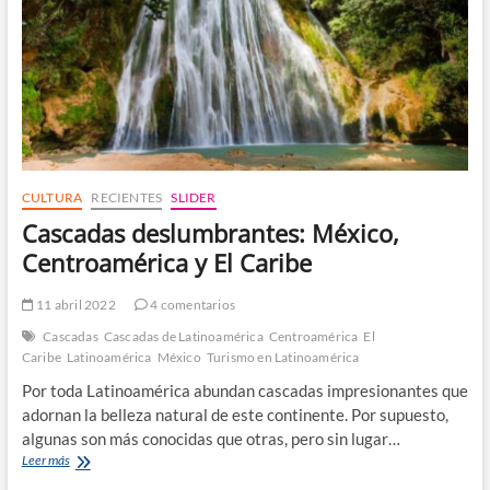
CULTURA
RECIENTES
SLIDER
Cascadas deslumbrantes: México,
Centroamérica y El Caribe
11 abril 2022
4 comentarios
Cascadas
Cascadas de Latinoamérica
Centroamérica
El
Caribe
Latinoamérica
México
Turismo en Latinoamérica
Por toda Latinoamérica abundan cascadas impresionantes que
adornan la belleza natural de este continente. Por supuesto,
algunas son más conocidas que otras, pero sin lugar…
Cascadas
Leer más
deslumbrantes: