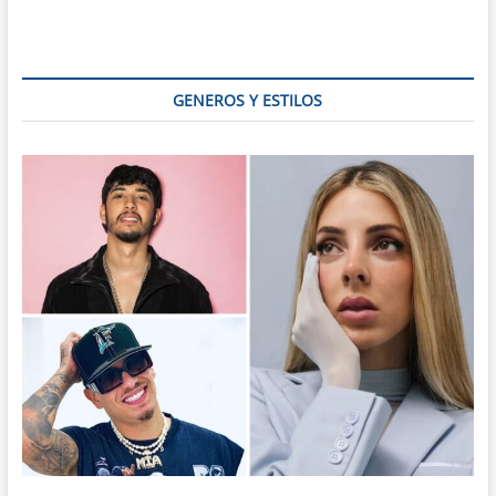
México,
Centroamérica
y
El
Caribe
GENEROS Y ESTILOS