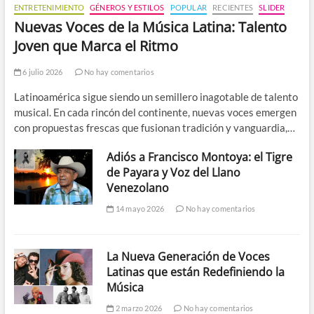
ENTRETENIMIENTO
GÉNEROS Y ESTILOS
POPULAR
RECIENTES
SLIDER
Nuevas Voces de la Música Latina: Talento
Joven que Marca el Ritmo
6 julio 2026
No hay comentarios
Latinoamérica sigue siendo un semillero inagotable de talento
musical. En cada rincón del continente, nuevas voces emergen
con propuestas frescas que fusionan tradición y vanguardia,…
Adiós a Francisco Montoya: el Tigre
de Payara y Voz del Llano
Venezolano
14 mayo 2026
No hay comentarios
La Nueva Generación de Voces
Latinas que están Redefiniendo la
Música
2 marzo 2026
No hay comentarios