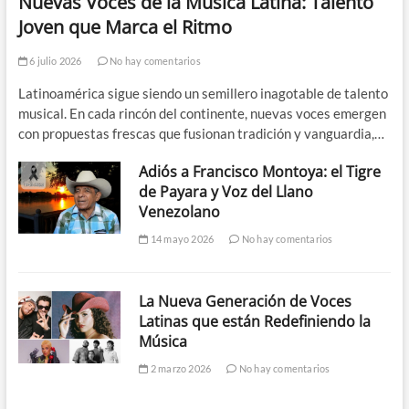
Nuevas Voces de la Música Latina: Talento
Joven que Marca el Ritmo
6 julio 2026
No hay comentarios
Latinoamérica sigue siendo un semillero inagotable de talento
musical. En cada rincón del continente, nuevas voces emergen
con propuestas frescas que fusionan tradición y vanguardia,…
Adiós a Francisco Montoya: el Tigre
de Payara y Voz del Llano
Venezolano
14 mayo 2026
No hay comentarios
La Nueva Generación de Voces
Latinas que están Redefiniendo la
Música
2 marzo 2026
No hay comentarios