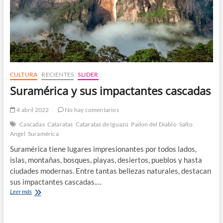
CULTURA
RECIENTES
SLIDER
Suramérica y sus impactantes cascadas
4 abril 2022
No hay comentarios
Cascadas
Cataratas
Cataratas de Iguazú
Pailon del Diablo
Salto
Angel
Suramérica
Suramérica tiene lugares impresionantes por todos lados,
islas, montañas, bosques, playas, desiertos, pueblos y hasta
ciudades modernas. Entre tantas bellezas naturales, destacan
sus impactantes cascadas.…
Suramérica
Leer más
y
sus
impactantes