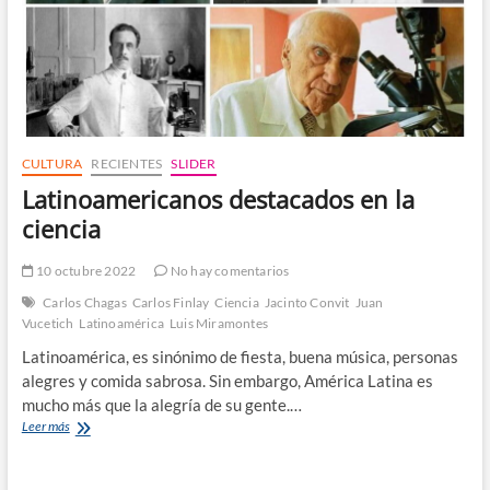
CULTURA
RECIENTES
SLIDER
Latinoamericanos destacados en la
ciencia
10 octubre 2022
No hay comentarios
Carlos Chagas
Carlos Finlay
Ciencia
Jacinto Convit
Juan
Vucetich
Latinoamérica
Luis Miramontes
Latinoamérica, es sinónimo de fiesta, buena música, personas
alegres y comida sabrosa. Sin embargo, América Latina es
mucho más que la alegría de su gente.…
Latinoamericanos
Leer más
destacados
en
la