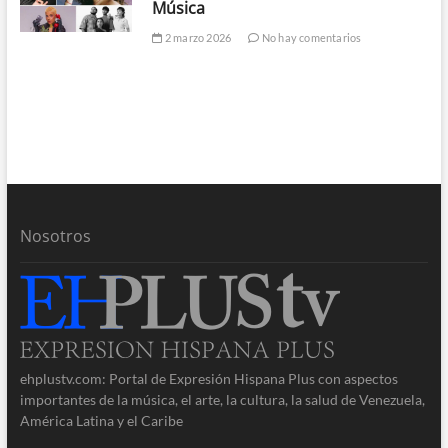
Música
2 marzo 2026
No hay comentarios
Nosotros
ehplustv.com: Portal de Expresión Hispana Plus con aspectos
importantes de la música, el arte, la cultura, la salud de Venezuela,
América Latina y el Caribe