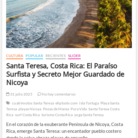
CULTURA
POPULAR
RECIENTES
SLIDER
Santa Teresa, Costa Rica: El Paraíso
Surfista y Secreto Mejor Guardado de
Nicoya
31 julio 2025
No hay comentarios
cuatrimotos Santa Teresa
ehplustv.com
Isla Tortuga
Playa Santa
Teresa
playas Nicoya
Pozas de Marea
Pura Vida
Santa Teresa Costa
Rica
surf Costa Rica
turismo Costa Rica
yoga Santa Teresa
En el corazón de la exuberante Península de Nicoya, Costa
Rica, emerge Santa Teresa: un encantador pueblo costero
donde la selva abraza playas de ensueño,…