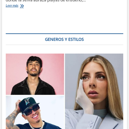
Santa
Leer más
Teresa,
Costa
Rica:
El
Paraíso
Surfista
GENEROS Y ESTILOS
y
Secreto
Mejor
Guardado
de
Nicoya