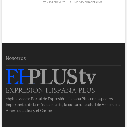
2 marzo 2026
No hay comentarios
Nosotros
ehplustv.com: Portal de Expresión Hispana Plus con aspectos
importantes de la música, el arte, la cultura, la salud de Venezuela,
América Latina y el Caribe