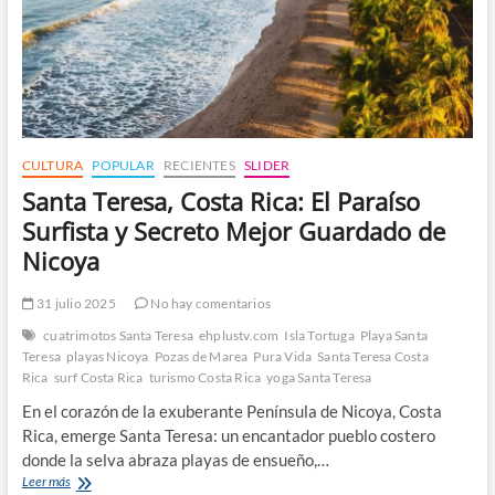
CULTURA
POPULAR
RECIENTES
SLIDER
Santa Teresa, Costa Rica: El Paraíso
Surfista y Secreto Mejor Guardado de
Nicoya
31 julio 2025
No hay comentarios
cuatrimotos Santa Teresa
ehplustv.com
Isla Tortuga
Playa Santa
Teresa
playas Nicoya
Pozas de Marea
Pura Vida
Santa Teresa Costa
Rica
surf Costa Rica
turismo Costa Rica
yoga Santa Teresa
En el corazón de la exuberante Península de Nicoya, Costa
Rica, emerge Santa Teresa: un encantador pueblo costero
donde la selva abraza playas de ensueño,…
Santa
Leer más