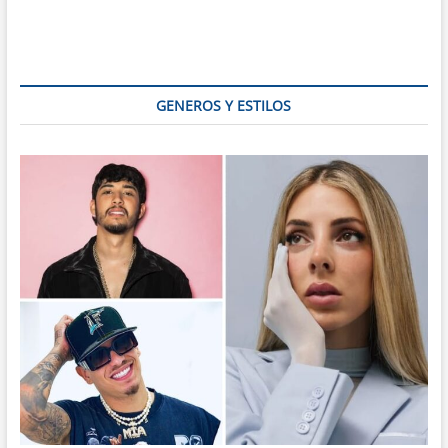
Teresa,
Costa
Rica:
El
Paraíso
Surfista
GENEROS Y ESTILOS
y
Secreto
Mejor
Guardado
de
Nicoya