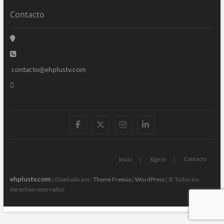
Contacto
contacto@ehplustv.com
facebook
twitter
instagram
linkedin
Contacto
Inicio
Sign in
ehplustv.com
| Diseñado por:
Theme Freesia
|
WordPress
| © Todos los
derechos reservados