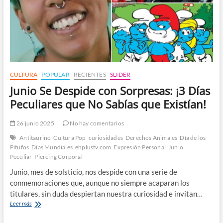
CULTURA
POPULAR
RECIENTES
SLIDER
Junio Se Despide con Sorpresas: ¡3 Días
Peculiares que No Sabías que Existían!
26 junio 2025
No hay comentarios
Antitaurino
Cultura Pop
curiosidades
Derechos Animales
Día de los
Pitufos
Días Mundiales
ehplustv.com
Expresión Personal
Junio
Peculiar
Piercing Corporal
Junio, mes de solsticio, nos despide con una serie de
conmemoraciones que, aunque no siempre acaparan los
titulares, sin duda despiertan nuestra curiosidad e invitan…
Junio
Leer más
Se
Despide