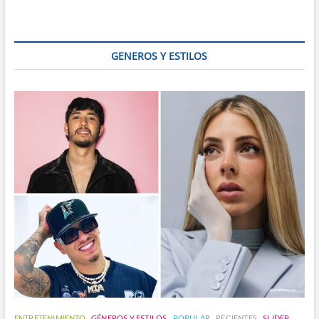
con
Sorpresas:
¡3
Días
GENEROS Y ESTILOS
Peculiares
que
No
Sabías
que
Existían!
ENTRETENIMIENTO
GÉNEROS Y ESTILOS
POPULAR
RECIENTES
SLIDER