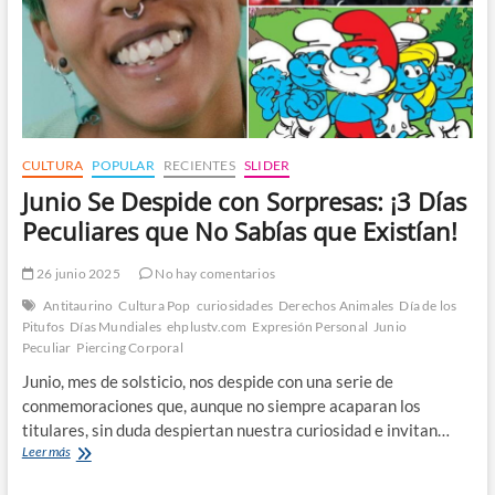
CULTURA
POPULAR
RECIENTES
SLIDER
Junio Se Despide con Sorpresas: ¡3 Días
Peculiares que No Sabías que Existían!
26 junio 2025
No hay comentarios
Antitaurino
Cultura Pop
curiosidades
Derechos Animales
Día de los
Pitufos
Días Mundiales
ehplustv.com
Expresión Personal
Junio
Peculiar
Piercing Corporal
Junio, mes de solsticio, nos despide con una serie de
conmemoraciones que, aunque no siempre acaparan los
titulares, sin duda despiertan nuestra curiosidad e invitan…
Junio
Leer más
Se
Despide