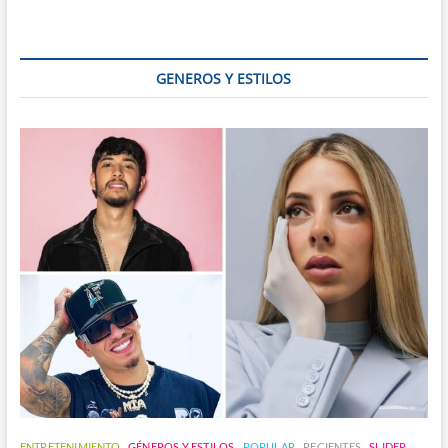
con
Sorpresas:
¡3
Días
GENEROS Y ESTILOS
Peculiares
que
No
Sabías
que
Existían!
ENTRETENIMIENTO
GÉNEROS Y ESTILOS
POPULAR
RECIENTES
SLIDER