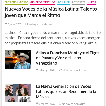
ENTRETENIMIENTO
GÉNEROS Y ESTILOS
POPULAR
RECIENTES
SLIDER
Nuevas Voces de la Música Latina: Talento
Joven que Marca el Ritmo
6 julio 2026
No hay comentarios
Latinoamérica sigue siendo un semillero inagotable de talento
musical. En cada rincón del continente, nuevas voces emergen
con propuestas frescas que fusionan tradición y vanguardia,…
Adiós a Francisco Montoya: el Tigre
de Payara y Voz del Llano
Venezolano
14 mayo 2026
No hay comentarios
La Nueva Generación de Voces
Latinas que están Redefiniendo la
Música
2 marzo 2026
No hay comentarios