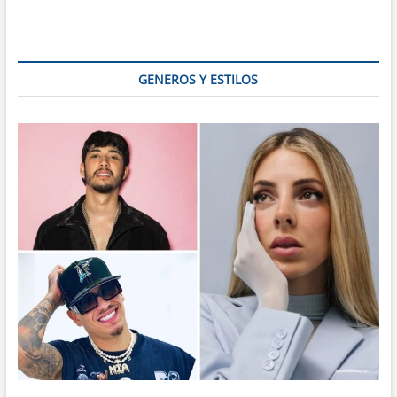
Concepción:
¿Por
Qué
el
8
GENEROS Y ESTILOS
de
Diciembre
Enciende
la
Navidad
en
Latinoamérica?