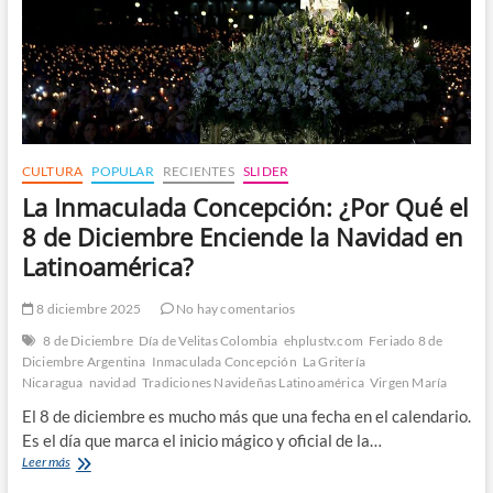
CULTURA
POPULAR
RECIENTES
SLIDER
La Inmaculada Concepción: ¿Por Qué el
8 de Diciembre Enciende la Navidad en
Latinoamérica?
8 diciembre 2025
No hay comentarios
8 de Diciembre
Día de Velitas Colombia
ehplustv.com
Feriado 8 de
Diciembre Argentina
Inmaculada Concepción
La Gritería
Nicaragua
navidad
Tradiciones Navideñas Latinoamérica
Virgen María
El 8 de diciembre es mucho más que una fecha en el calendario.
Es el día que marca el inicio mágico y oficial de la…
La
Leer más
Inmaculada