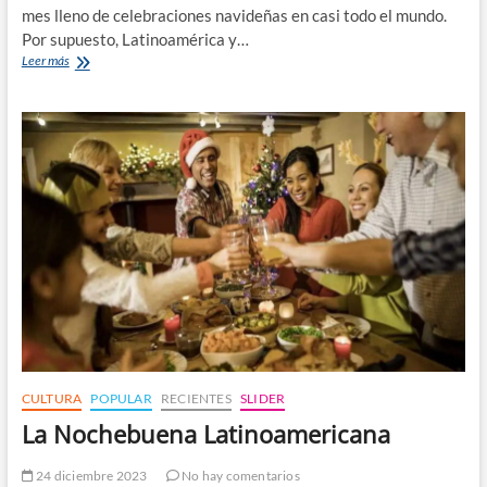
mes lleno de celebraciones navideñas en casi todo el mundo.
Por supuesto, Latinoamérica y…
Cuatro
Leer más
celebraciones
navideñas
típicas
de
Latinoamérica
CULTURA
POPULAR
RECIENTES
SLIDER
La Nochebuena Latinoamericana
24 diciembre 2023
No hay comentarios