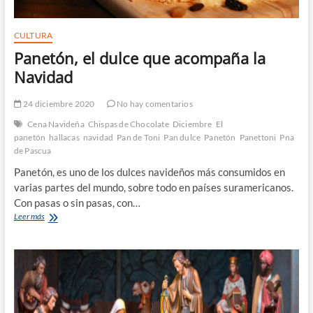
CULTURA
Panetón, el dulce que acompaña la
Navidad
24 diciembre 2020
No hay comentarios
Cena Navideña
Chispas de Chocolate
Diciembre
El
panetón
hallacas
navidad
Pan de Toni
Pan dulce
Panetón
Panettoni
Pna
de Pascua
Panetón, es uno de los dulces navideños más consumidos en
varias partes del mundo, sobre todo en países suramericanos.
Con pasas o sin pasas, con…
Panetón,
Leer más
el
dulce
que
acompaña
la
Navidad