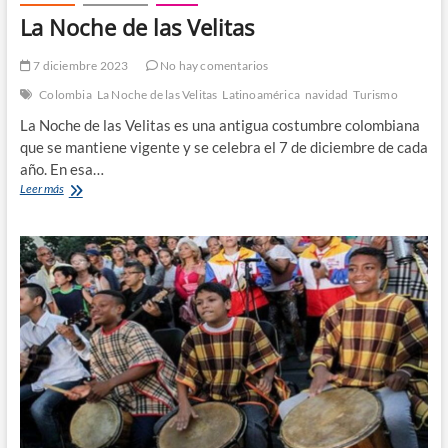
La Noche de las Velitas
7 diciembre 2023
No hay comentarios
Colombia
La Noche de las Velitas
Latinoamérica
navidad
Turismo
La Noche de las Velitas es una antigua costumbre colombiana
que se mantiene vigente y se celebra el 7 de diciembre de cada
año. En esa…
La
Leer más
Noche
de
las
Velitas