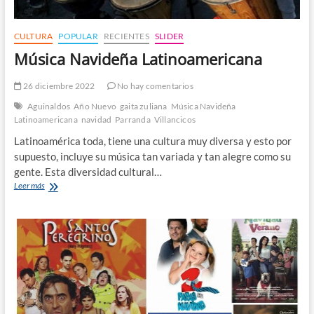
CULTURA
POPULAR
RECIENTES
SLIDER
Música Navideña Latinoamericana
26 diciembre 2022
No hay comentarios
Aguinaldos
Año Nuevo
gaita zuliana
Música Navideña
Latinoamericana
navidad
Parranda
Villancicos
Latinoamérica toda, tiene una cultura muy diversa y esto por
supuesto, incluye su música tan variada y tan alegre como su
gente. Esta diversidad cultural…
Música
Leer más
Navideña
Latinoamericana