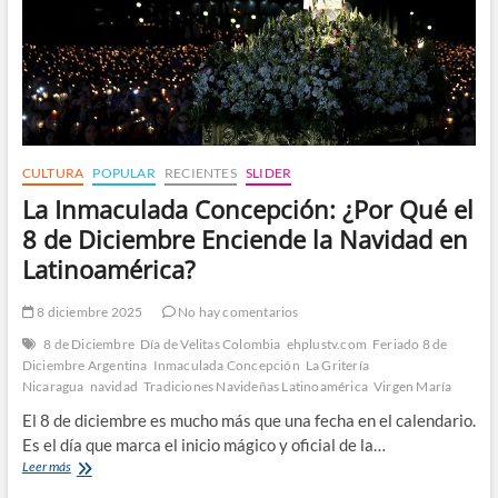
CULTURA
POPULAR
RECIENTES
SLIDER
La Inmaculada Concepción: ¿Por Qué el
8 de Diciembre Enciende la Navidad en
Latinoamérica?
8 diciembre 2025
No hay comentarios
8 de Diciembre
Día de Velitas Colombia
ehplustv.com
Feriado 8 de
Diciembre Argentina
Inmaculada Concepción
La Gritería
Nicaragua
navidad
Tradiciones Navideñas Latinoamérica
Virgen María
El 8 de diciembre es mucho más que una fecha en el calendario.
Es el día que marca el inicio mágico y oficial de la…
La
Leer más
Inmaculada