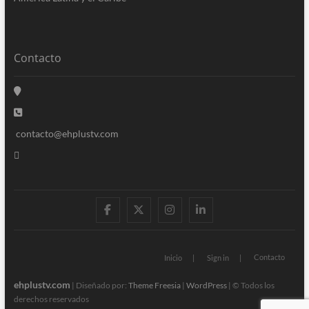
Contacto
contacto@ehplustv.com
facebook
twitter
instagram
linkedin
Contacto
Inicio
Sign in
ehplustv.com
| Diseñado por:
Theme Freesia
|
WordPress
| © Todos los
derechos reservados