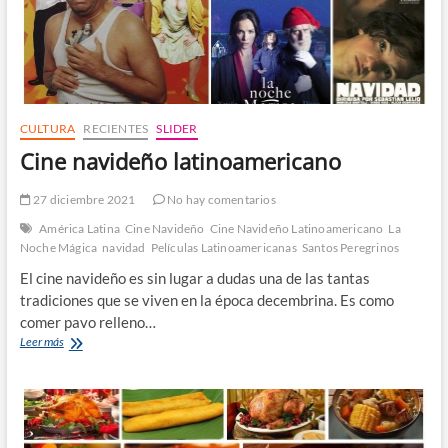
CULTURA
RECIENTES
SLIDER
Cine navideño latinoamericano
27 diciembre 2021
No hay comentarios
América Latina
Cine Navideño
Cine Navideño Latinoamericano
La
Noche Mágica
navidad
Películas Latinoamericanas
Santos Peregrinos
El cine navideño es sin lugar a dudas una de las tantas
tradiciones que se viven en la época decembrina. Es como
comer pavo relleno…
Cine
Leer más
navideño
latinoamericano