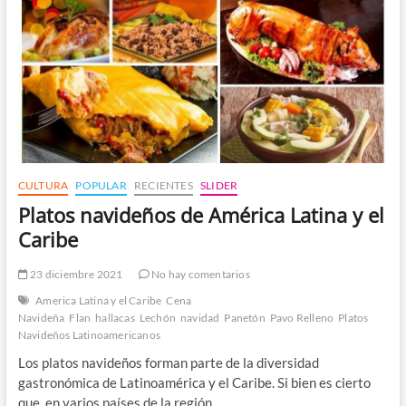
CULTURA
POPULAR
RECIENTES
SLIDER
Platos navideños de América Latina y el
Caribe
23 diciembre 2021
No hay comentarios
America Latina y el Caribe
Cena
Navideña
Flan
hallacas
Lechón
navidad
Panetón
Pavo Relleno
Platos
Navideños Latinoamericanos
Los platos navideños forman parte de la diversidad
gastronómica de Latinoamérica y el Caribe. Si bien es cierto
que, en varios países de la región…