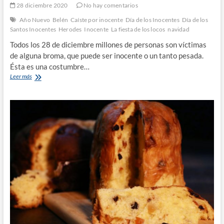
28 diciembre 2020
No hay comentarios
Año Nuevo
Belén
Caíste por inocente
Día de los Inocentes
Día de los
Santos Inocentes
Herodes
Inocente
La fiesta de los locos
navidad
Todos los 28 de diciembre millones de personas son víctimas
de alguna broma, que puede ser inocente o un tanto pesada.
Ésta es una costumbre…
El
Leer más
Día
de
los
Santos
Inocentes
y
la
fiesta
de
los
locos