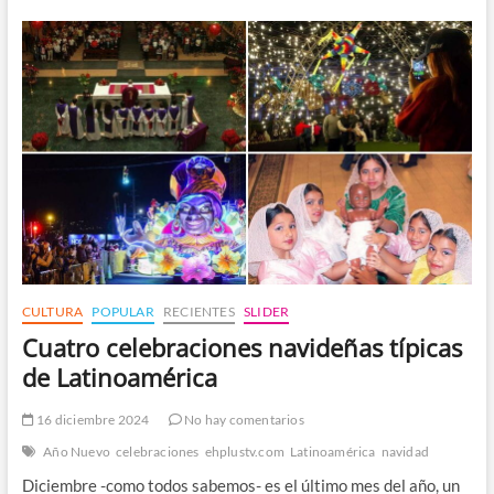
Concepción:
¿Por
Qué
el
8
de
Diciembre
Enciende
la
Navidad
en
Latinoamérica?
CULTURA
POPULAR
RECIENTES
SLIDER
Cuatro celebraciones navideñas típicas
de Latinoamérica
16 diciembre 2024
No hay comentarios
Año Nuevo
celebraciones
ehplustv.com
Latinoamérica
navidad
Diciembre -como todos sabemos- es el último mes del año, un