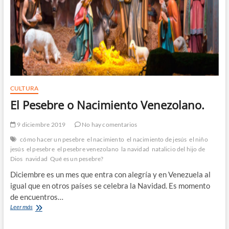
CULTURA
El Pesebre o Nacimiento Venezolano.
9 diciembre 2019
No hay comentarios
cómo hacer un pesebre
el nacimiento
el nacimiento de jesús
el niño
jesús
el pesebre
el pesebre venezolano
la navidad
natalicio del hijo de
Dios
navidad
Qué es un pesebre?
Diciembre es un mes que entra con alegría y en Venezuela al
igual que en otros países se celebra la Navidad. Es momento
de encuentros…
El
Leer más
Pesebre
o