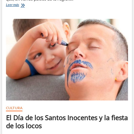
Platos
Leer más
navideños
de
América
Latina
y
el
Caribe
CULTURA
El Día de los Santos Inocentes y la fiesta
de los locos