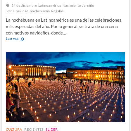
24 de diciembre
Latinoamérica
Nacimiento del niño
Jesús
navidad
nochebuena
Regalos
La nochebuena en Latinoamérica es una de las celebraciones
más esperadas del año. Por lo general, se trata de una cena
con motivos navideños, donde…
La
Leer más
Nochebuena
Latinoamericana
CULTURA
RECIENTES
SLIDER