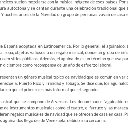
lancicos suelen mezclarse con la música indígena de esos países. Por 
tura autóctona y se cantan durante una celebración tradicional que 
, 9 noches antes de la Navidad un grupo de personas vayan de casa 
de España adoptada en Latinoamérica. Por lo general, el aguinaldo, 
, ropa, objetos valiosos o un regalo musical, donde un grupo de niñ
o en sitios públicos. Además, el aguinaldo es un término que usa pa
en diciembre como recompensa de un año de esfuerzo laboral.
presentan un género musical típico de navidad que es común en vari
nezuela, Puerto Rico y Trinidad y Tobago. Se dice que, los aguinald
cian en que el primero es más informal que el segundo.
musical que se compone de 6 versos. Los denominados “aguinaldero
tmo de instrumentos musicales como el cuatro, el furruco y las maraca
deran regalos musicales de navidad que se ofrecen de casa en casa. P
los aguinaldos llegó desde Venezuela, debido a su cercanía.