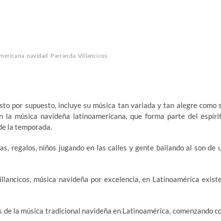
americana
navidad
Parranda
Villancicos
sto por supuesto, incluye su música tan variada y tan alegre como 
n la música navideña latinoamericana, que forma parte del espíri
de la temporada.
s, regalos, niños jugando en las calles y gente bailando al son de 
illancicos, música navideña por excelencia, en Latinoamérica exist
os de la música tradicional navideña en Latinoamérica, comenzando c