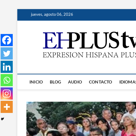
Saltar
jueves, agosto 06, 2026
al
contenido
INICIO
BLOG
AUDIO
CONTACTO
IDIOMA