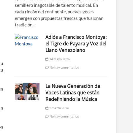
semillero inagotable de talento musical. En
cada rincón del continente, nuevas voces
emergen con propuestas frescas que fusionan
tradición…
Adiós a Francisco Montoya:
el Tigre de Payara y Voz del
Llano Venezolano
14 mayo 2026
su
No hay comentarios
tu
La Nueva Generación de
un
Voces Latinas que están
Redefiniendo la Música
en
2 marzo 2026
No hay comentarios
on