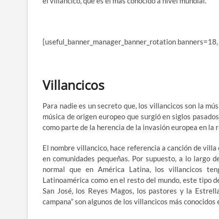
el villancico, que es el más conocido a nivel mundial.
[useful_banner_manager_banner_rotation banners=18,
Villancicos
Para nadie es un secreto que, los villancicos son la mú
música de origen europeo que surgió en siglos pasados,
como parte de la herencia de la invasión europea en la r
El nombre villancico, hace referencia a canción de vill
en comunidades pequeñas. Por supuesto, a lo largo de 
normal que en América Latina, los villancicos ten
Latinoamérica como en el resto del mundo, este tipo de
San José, los Reyes Magos, los pastores y la Estrell
campana” son algunos de los villancicos más conocidos e