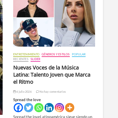
n
ú
ENTRETENIMIENTO
GÉNEROS Y ESTILOS
POPULAR
RECIENTES
SLIDER
Nuevas Voces de la Música
Latina: Talento Joven que Marca
el Ritmo
6 julio 2026
No hay comentarios
Spread the love
Spread the loveLatinoamérica sigue siendo un