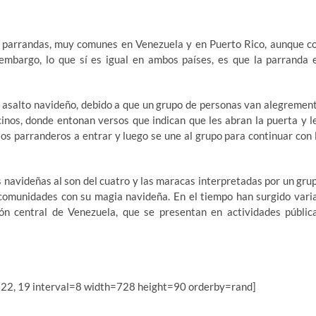
s parrandas, muy comunes en Venezuela y en Puerto Rico, aunque c
n embargo, lo que sí es igual en ambos países, es que la parranda 
l asalto navideño, debido a que un grupo de personas van alegremen
cinos, donde entonan versos que indican que les abran la puerta y l
los parranderos a entrar y luego se une al grupo para continuar con 
 navideñas al son del cuatro y las maracas interpretadas por un gru
 comunidades con su magia navideña. En el tiempo han surgido vari
ón central de Venezuela, que se presentan en actividades públic
 22, 19 interval=8 width=728 height=90 orderby=rand]