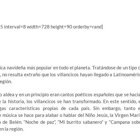
 5 interval=8 width=728 height=90 orderby=rand]
sica navideña más popular en todo el planeta. Tratándose de un tipo 
 no resulta extraño que los villancicos hayan llegado a Latinoaméri
egión.
a o aldea y en un principio eran cantos poéticos españoles que se hací
la historia, los villancicos se han transformado. En este sentido, 
gas características propias de cada país. Sin embargo, tanto 
 música se hace para alabar o hablar del Niño Jesús, la Virgen Marí
a de Belén. “Noche de paz”, “Mi burrito sabanero” y “Campana sob
n la región.