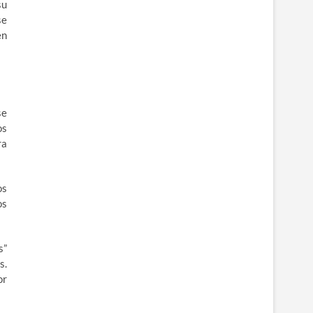
su
se
en
se
os
ra
os
os
s”
s.
or