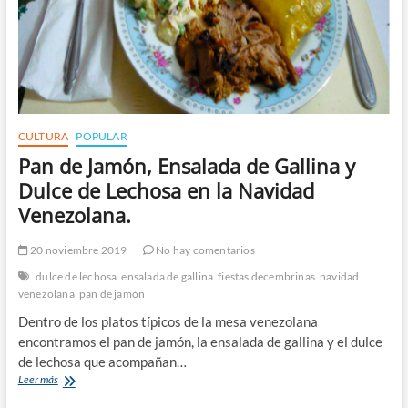
CULTURA
POPULAR
Pan de Jamón, Ensalada de Gallina y
Dulce de Lechosa en la Navidad
Venezolana.
20 noviembre 2019
No hay comentarios
dulce de lechosa
ensalada de gallina
fiestas decembrinas
navidad
venezolana
pan de jamón
Dentro de los platos típicos de la mesa venezolana
encontramos el pan de jamón, la ensalada de gallina y el dulce
de lechosa que acompañan…
Pan
Leer más
de