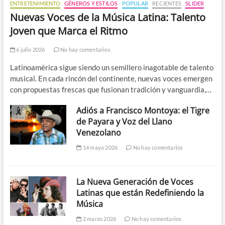
ENTRETENIMIENTO
GÉNEROS Y ESTILOS
POPULAR
RECIENTES
SLIDER
Nuevas Voces de la Música Latina: Talento
Joven que Marca el Ritmo
6 julio 2026
No hay comentarios
Latinoamérica sigue siendo un semillero inagotable de talento
musical. En cada rincón del continente, nuevas voces emergen
con propuestas frescas que fusionan tradición y vanguardia,…
Adiós a Francisco Montoya: el Tigre
de Payara y Voz del Llano
Venezolano
14 mayo 2026
No hay comentarios
La Nueva Generación de Voces
Latinas que están Redefiniendo la
Música
2 marzo 2026
No hay comentarios