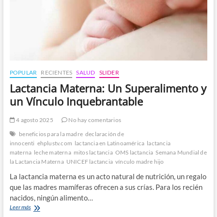
POPULAR
RECIENTES
SALUD
SLIDER
Lactancia Materna: Un Superalimento y
un Vínculo Inquebrantable
4 agosto 2025
No hay comentarios
beneficios para la madre
declaración de
innocenti
ehplustv.com
lactancia en Latinoamérica
lactancia
materna
leche materna
mitos lactancia
OMS lactancia
Semana Mundial de
la Lactancia Materna
UNICEF lactancia
vínculo madre hijo
La lactancia materna es un acto natural de nutrición, un regalo
que las madres mamíferas ofrecen a sus crías. Para los recién
nacidos, ningún alimento…
Lactancia
Leer más
Materna: