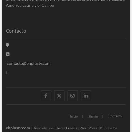
América Latina y el Caribe
Contacto
contacto@ehplustv.com
facebook
twitter
instagram
linkedin
Contacto
Inicio
Sign in
ehplustv.com
| Diseñado por:
Theme Freesia
|
WordPress
| © Todos los