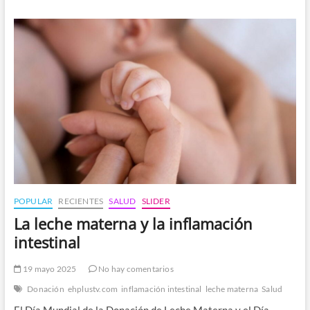
Un
Superalimento
y
un
Vínculo
Inquebrantable
POPULAR
RECIENTES
SALUD
SLIDER
La leche materna y la inflamación
intestinal
19 mayo 2025
No hay comentarios
Donación
ehplustv.com
inflamación intestinal
leche materna
Salud