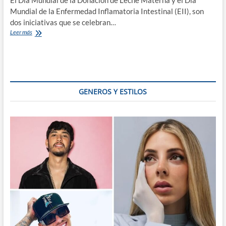
El Día Mundial de la Donación de Leche Materna y el Día
Mundial de la Enfermedad Inflamatoria Intestinal (EII), son
dos iniciativas que se celebran…
La
Leer más
leche
materna
y
la
inflamación
intestinal
GENEROS Y ESTILOS