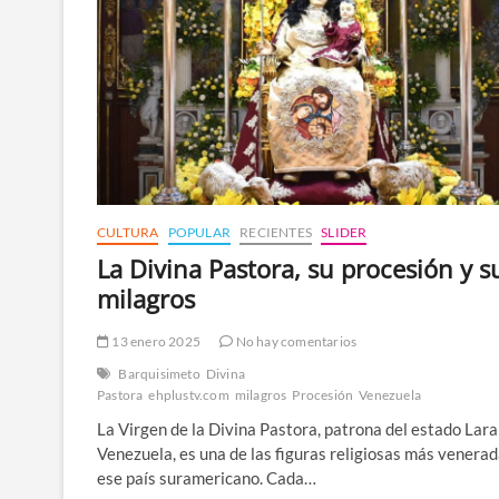
CULTURA
POPULAR
RECIENTES
SLIDER
La Divina Pastora, su procesión y s
milagros
13 enero 2025
No hay comentarios
Barquisimeto
Divina
Pastora
ehplustv.com
milagros
Procesión
Venezuela
La Virgen de la Divina Pastora, patrona del estado Lara
Venezuela, es una de las figuras religiosas más venera
ese país suramericano. Cada…