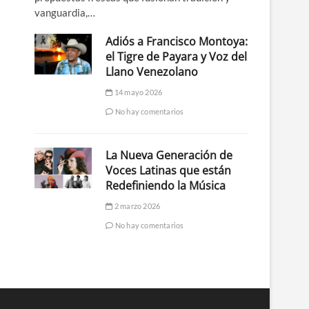
vanguardia,…
Adiós a Francisco Montoya:
el Tigre de Payara y Voz del
Llano Venezolano
14 mayo 2026
No hay comentarios
La Nueva Generación de
Voces Latinas que están
Redefiniendo la Música
2 marzo 2026
No hay comentarios