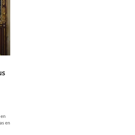
us
 en
das en