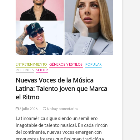
n
ú
ENTRETENIMIENTO
GÉNEROS Y ESTILOS
POPULAR
RECIENTES
SLIDER
Nuevas Voces de la Música
Latina: Talento Joven que Marca
el Ritmo
6 julio 2026
No hay comentarios
Latinoamérica sigue siendo un semillero
inagotable de talento musical. En cada rincón
del continente, nuevas voces emergen con
propuestas frescas que fusionan tradición y