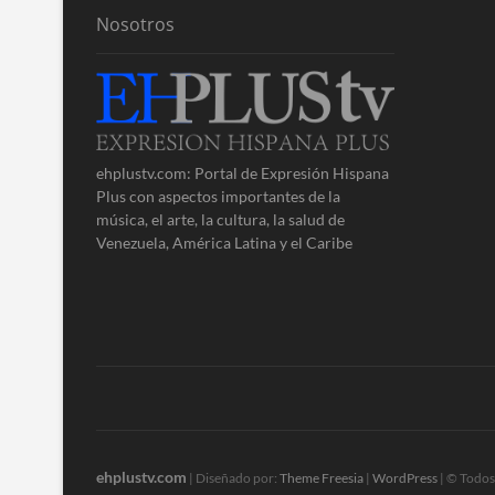
Nosotros
ehplustv.com: Portal de Expresión Hispana
Plus con aspectos importantes de la
música, el arte, la cultura, la salud de
Venezuela, América Latina y el Caribe
ehplustv.com
| Diseñado por:
Theme Freesia
|
WordPress
| © Todos