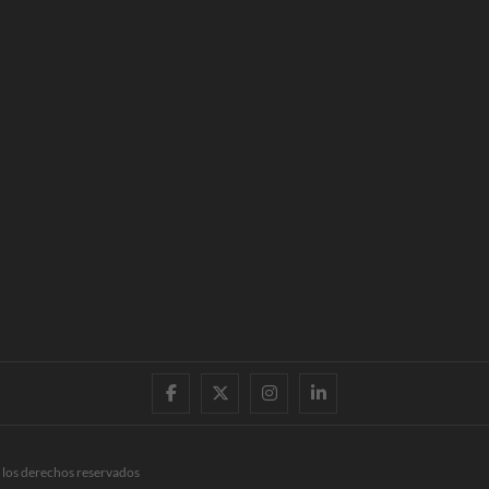
facebook
twitter
instagram
linkedin
 los derechos reservados