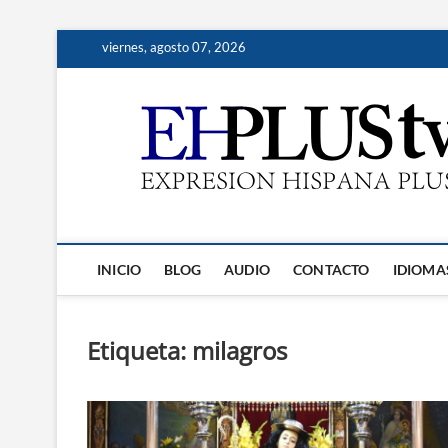
Saltar
viernes, agosto 07, 2026
al
contenido
INICIO
BLOG
AUDIO
CONTACTO
IDIOMA
Etiqueta:
milagros