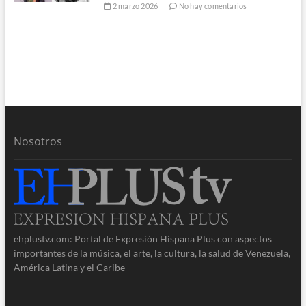
2 marzo 2026
No hay comentarios
Nosotros
ehplustv.com: Portal de Expresión Hispana Plus con aspectos
importantes de la música, el arte, la cultura, la salud de Venezuela,
América Latina y el Caribe