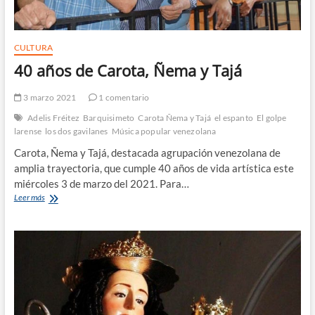
CULTURA
40 años de Carota, Ñema y Tajá
3 marzo 2021
1 comentario
Adelis Fréitez
Barquisimeto
Carota Ñema y Tajá
el espanto
El golpe
larense
los dos gavilanes
Música popular venezolana
Carota, Ñema y Tajá, destacada agrupación venezolana de
amplia trayectoria, que cumple 40 años de vida artística este
miércoles 3 de marzo del 2021. Para…
40
Leer más
años
de
Carota,
Ñema
y
Tajá