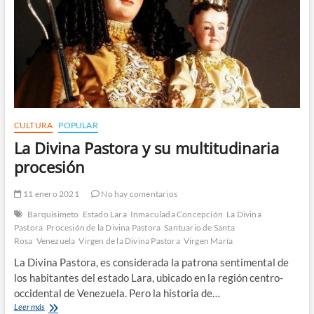
CULTURA
POPULAR
La Divina Pastora y su multitudinaria
procesión
11 enero 2021
No hay comentarios
Barquisimeto
Estado Lara
Inmaculada Concepción
La Divina
Pastora
Procesión de la Divina Pastora
Santuario de Santa
Rosa
Venezuela
Virgen de la Divina Pastora
Virgen María
La Divina Pastora, es considerada la patrona sentimental de
los habitantes del estado Lara, ubicado en la región centro-
occidental de Venezuela. Pero la historia de…
La
Leer más