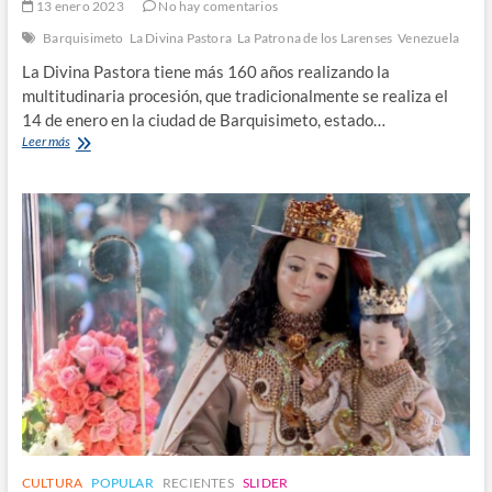
13 enero 2023
No hay comentarios
Barquisimeto
La Divina Pastora
La Patrona de los Larenses
Venezuela
La Divina Pastora tiene más 160 años realizando la
multitudinaria procesión, que tradicionalmente se realiza el
14 de enero en la ciudad de Barquisimeto, estado…
La
Leer más
Divina
Pastora:
más
de
160
años
de
devoción
CULTURA
POPULAR
RECIENTES
SLIDER