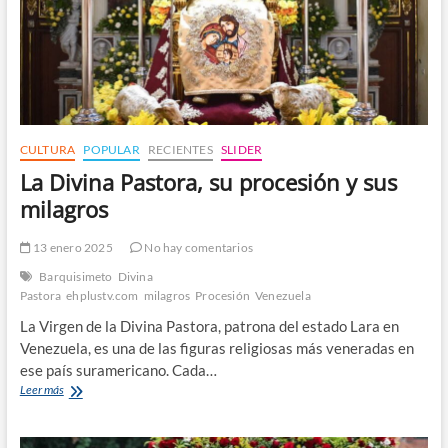
CULTURA
POPULAR
RECIENTES
SLIDER
La Divina Pastora, su procesión y sus
milagros
13 enero 2025
No hay comentarios
Barquisimeto
Divina
Pastora
ehplustv.com
milagros
Procesión
Venezuela
La Virgen de la Divina Pastora, patrona del estado Lara en
Venezuela, es una de las figuras religiosas más veneradas en
ese país suramericano. Cada…
La
Leer más
Divina
Pastora,
su