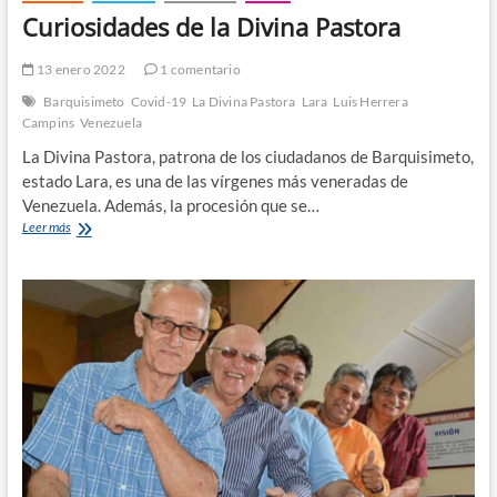
Curiosidades de la Divina Pastora
13 enero 2022
1 comentario
Barquisimeto
Covid-19
La Divina Pastora
Lara
Luis Herrera
Campins
Venezuela
La Divina Pastora, patrona de los ciudadanos de Barquisimeto,
estado Lara, es una de las vírgenes más veneradas de
Venezuela. Además, la procesión que se…
Curiosidades
Leer más
de
la
Divina
Pastora