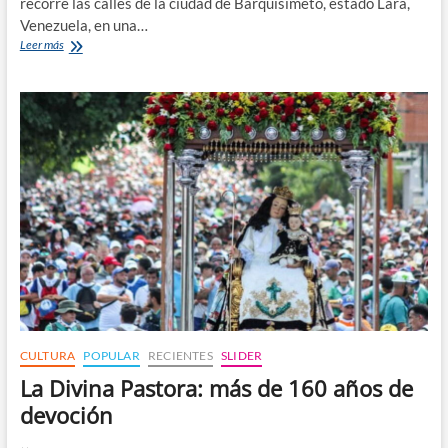
recorre las calles de la ciudad de Barquisimeto, estado Lara,
Venezuela, en una…
La
Leer más
tradicional
procesión
de
la
Divina
Pastora
CULTURA
POPULAR
RECIENTES
SLIDER
La Divina Pastora: más de 160 años de
devoción