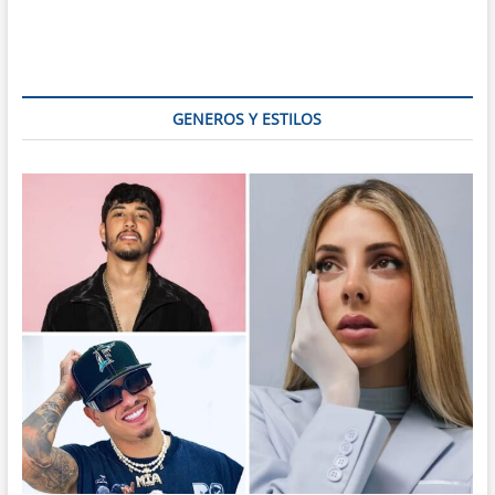
Divina
Pastora
y
su
multitudinaria
procesión
GENEROS Y ESTILOS