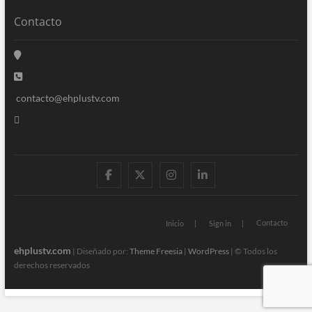
Contacto
contacto@ehplustv.com
facebook
twitter
instagram
linkedin
Contacto
Inicio
Sign in
ehplustv.com
| Diseñado por:
Theme Freesia
|
WordPress
| © Todos los
derechos reservados