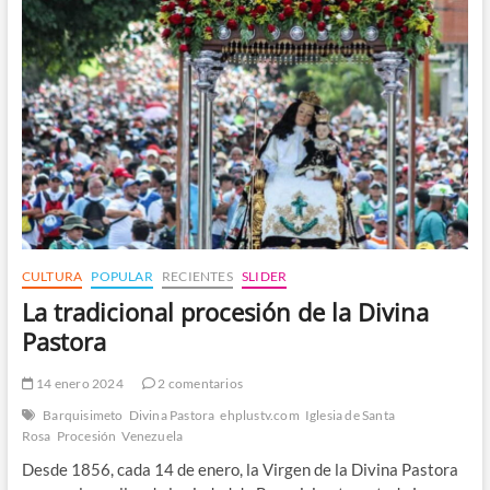
procesión
y
sus
milagros
CULTURA
POPULAR
RECIENTES
SLIDER
La tradicional procesión de la Divina
Pastora
14 enero 2024
2 comentarios
Barquisimeto
Divina Pastora
ehplustv.com
Iglesia de Santa
Rosa
Procesión
Venezuela
Desde 1856, cada 14 de enero, la Virgen de la Divina Pastora