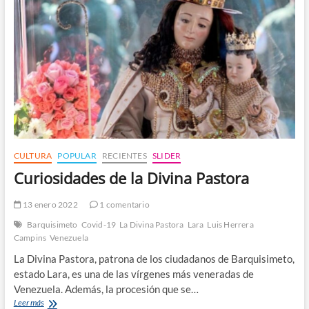
CULTURA
POPULAR
RECIENTES
SLIDER
Curiosidades de la Divina Pastora
13 enero 2022
1 comentario
Barquisimeto
Covid-19
La Divina Pastora
Lara
Luis Herrera
Campins
Venezuela
La Divina Pastora, patrona de los ciudadanos de Barquisimeto,
estado Lara, es una de las vírgenes más veneradas de
Venezuela. Además, la procesión que se…
Curiosidades
Leer más