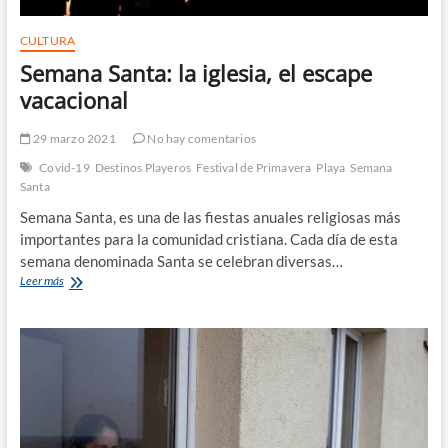
CULTURA
Semana Santa: la iglesia, el escape
vacacional
29 marzo 2021
No hay comentarios
Covid-19
Destinos Playeros
Festival de Primavera
Playa
Semana
Santa
Semana Santa, es una de las fiestas anuales religiosas más
importantes para la comunidad cristiana. Cada día de esta
semana denominada Santa se celebran diversas…
Semana
Leer más
Santa:
la
iglesia,
el
escape
vacacional