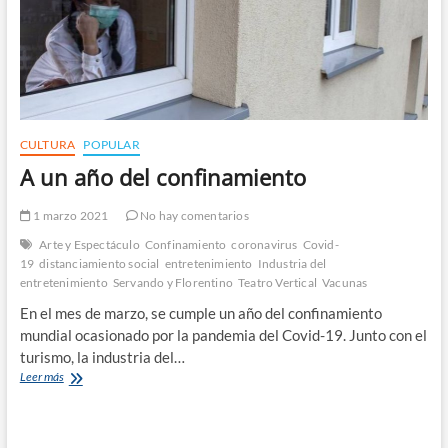
CULTURA
POPULAR
A un año del confinamiento
1 marzo 2021
No hay comentarios
Arte y Espectáculo
Confinamiento
coronavirus
Covid-
19
distanciamiento social
entretenimiento
Industria del
entretenimiento
Servando y Florentino
Teatro Vertical
Vacunas
En el mes de marzo, se cumple un año del confinamiento
mundial ocasionado por la pandemia del Covid-19. Junto con el
turismo, la industria del…
A
Leer más
un
año
del
confinamiento