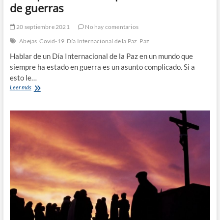
de guerras
20 septiembre 2021
No hay comentarios
Abejas
Covid-19
Día Internacional de la Paz
Paz
Hablar de un Día Internacional de la Paz en un mundo que
siempre ha estado en guerra es un asunto complicado. Si a
esto le…
La
Leer más
importancia
de
la
paz
en
un
mundo
de
guerras