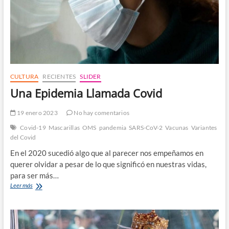
CULTURA
RECIENTES
SLIDER
Una Epidemia Llamada Covid
19 enero 2023
No hay comentarios
Covid-19
Mascarillas
OMS
pandemia
SARS-CoV-2
Vacunas
Variantes
del Covid
En el 2020 sucedió algo que al parecer nos empeñamos en
querer olvidar a pesar de lo que significó en nuestras vidas,
para ser más…
Una
Leer más
Epidemia
Llamada
Covid