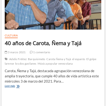
CULTURA
40 años de Carota, Ñema y Tajá
3 marzo 2021
1 comentario
Adelis Fréitez
Barquisimeto
Carota Ñema y Tajá
el espanto
El golpe
larense
los dos gavilanes
Música popular venezolana
Carota, Ñema y Tajá, destacada agrupación venezolana de
amplia trayectoria, que cumple 40 años de vida artística este
miércoles 3 de marzo del 2021. Para…
40
Leer más
años
de
Carota,
Ñema