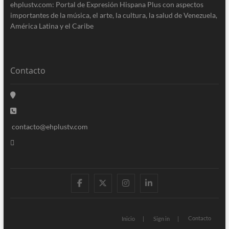
ehplustv.com: Portal de Expresión Hispana Plus con aspectos
importantes de la música, el arte, la cultura, la salud de Venezuela,
América Latina y el Caribe
Contacto
contacto@ehplustv.com
facebook
twitter
instagram
linkedin
Contacto
Inicio
Sign in