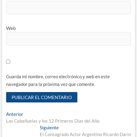
Web
Guarda mi nombre, correo electrónico y web en este
navegador para la próxima vez que comente.
Navegación
Entrada
Anterior
anterior:
Las Cabañuelas y los 12 Primeros Días del Año
de
Entrada
Siguiente
entradas
siguiente:
El Consagrado Actor Argentino Ricardo Darín