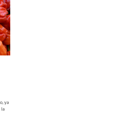
o, ya
 la