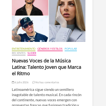
n
ú
ENTRETENIMIENTO
GÉNEROS Y ESTILOS
POPULAR
RECIENTES
SLIDER
Nuevas Voces de la Música
Latina: Talento Joven que Marca
el Ritmo
6 julio 2026
No hay comentarios
Latinoamérica sigue siendo un semillero
inagotable de talento musical. En cada rincón
del continente, nuevas voces emergen con
propuestas frescas que fusionan tradición y