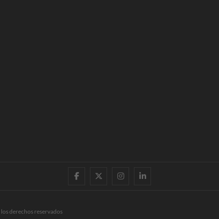
facebook
twitter
instagram
linkedin
 los derechos reservados