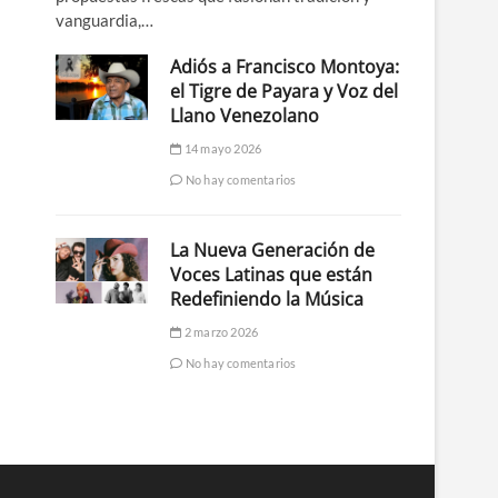
vanguardia,…
Adiós a Francisco Montoya:
el Tigre de Payara y Voz del
Llano Venezolano
14 mayo 2026
No hay comentarios
La Nueva Generación de
Voces Latinas que están
Redefiniendo la Música
2 marzo 2026
No hay comentarios