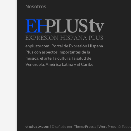
Nosotros
ehplustv.com: Portal de Expresión Hispana
Plus con aspectos importantes de la
música, el arte, la cultura, la salud de
Venezuela, América Latina y el Caribe
ehplustv.com
| Diseñado por:
Theme Freesia
|
WordPress
| © Todos