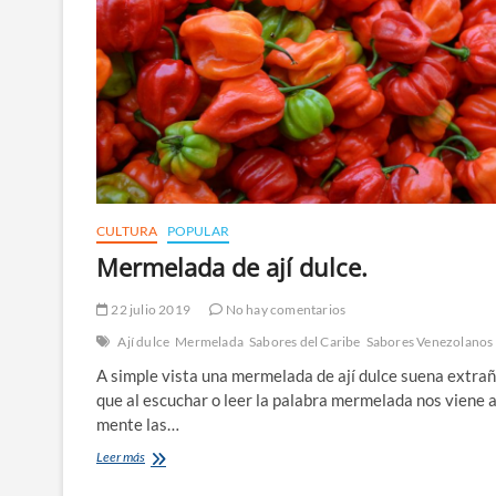
CULTURA
POPULAR
Mermelada de ají dulce.
22 julio 2019
No hay comentarios
Ají dulce
Mermelada
Sabores del Caribe
Sabores Venezolanos
A simple vista una mermelada de ají dulce suena extrañ
que al escuchar o leer la palabra mermelada nos viene a
mente las…
Mermelada
Leer más
de
ají