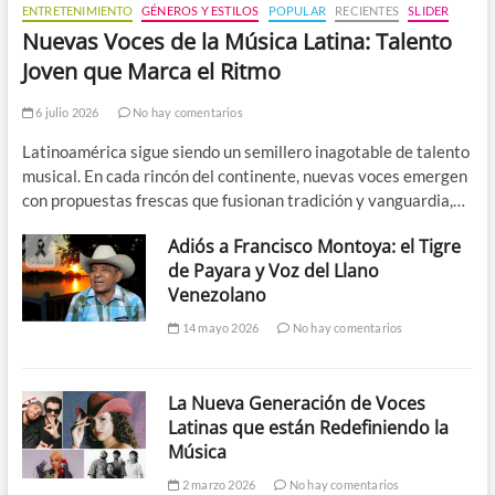
ENTRETENIMIENTO
GÉNEROS Y ESTILOS
POPULAR
RECIENTES
SLIDER
Nuevas Voces de la Música Latina: Talento
Joven que Marca el Ritmo
6 julio 2026
No hay comentarios
Latinoamérica sigue siendo un semillero inagotable de talento
musical. En cada rincón del continente, nuevas voces emergen
con propuestas frescas que fusionan tradición y vanguardia,…
Adiós a Francisco Montoya: el Tigre
de Payara y Voz del Llano
Venezolano
14 mayo 2026
No hay comentarios
La Nueva Generación de Voces
Latinas que están Redefiniendo la
Música
2 marzo 2026
No hay comentarios