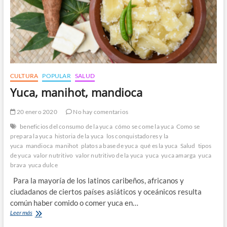
CULTURA
POPULAR
SALUD
Yuca, manihot, mandioca
20 enero 2020
No hay comentarios
beneficios del consumo de la yuca
cómo se come la yuca
Como se
prepara la yuca
historia de la yuca
los conquistadores y la
yuca
mandioca
manihot
platos a base de yuca
qué es la yuca
Salud
tipos
de yuca
valor nutritivo
valor nutritivo de la yuca
yuca
yuca amarga
yuca
brava
yuca dulce
Para la mayoría de los latinos caribeños, africanos y
ciudadanos de ciertos países asiáticos y oceánicos resulta
común haber comido o comer yuca en…
Yuca,
Leer más
manihot,