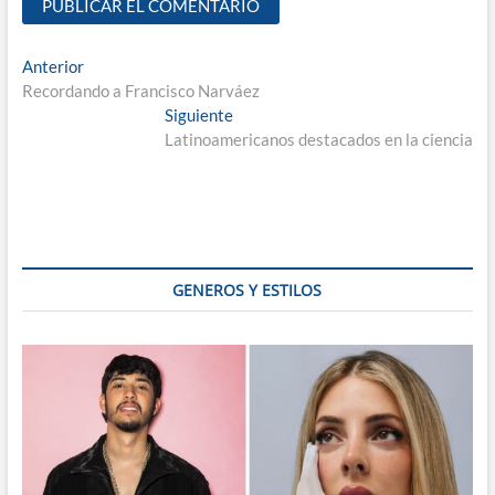
Navegación
Entrada
Anterior
anterior:
Recordando a Francisco Narváez
de
Entrada
Siguiente
entradas
siguiente:
Latinoamericanos destacados en la ciencia
GENEROS Y ESTILOS