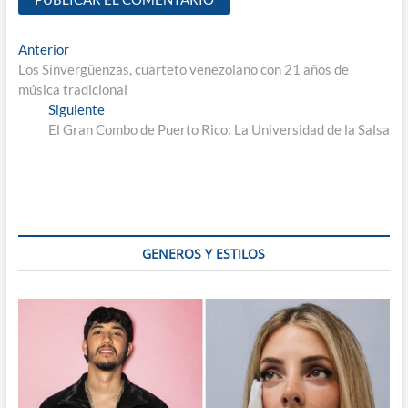
Navegación
Entrada
Anterior
anterior:
Los Sinvergüenzas, cuarteto venezolano con 21 años de
de
música tradicional
entradas
Entrada
Siguiente
siguiente:
El Gran Combo de Puerto Rico: La Universidad de la Salsa
GENEROS Y ESTILOS