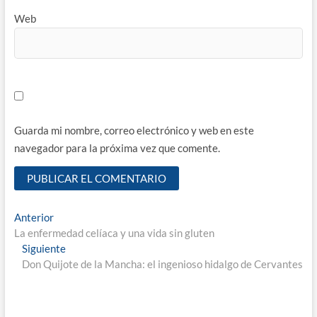
Web
Guarda mi nombre, correo electrónico y web en este
navegador para la próxima vez que comente.
Navegación
Entrada
Anterior
anterior:
La enfermedad celíaca y una vida sin gluten
de
Entrada
Siguiente
entradas
siguiente:
Don Quijote de la Mancha: el ingenioso hidalgo de Cervantes