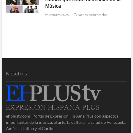
Música
2 marzo 2026
No hay comentarios
Nosotros
ehplustv.com: Portal de Expresión Hispana Plus con aspectos
importantes de la música, el arte, la cultura, la salud de Venezuela,
América Latina y el Caribe