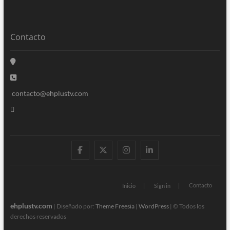
Contacto
contacto@ehplustv.com
facebook
twitter
instagram
linkedin
Contacto
Inicio
Sign in
ehplustv.com
| Diseñado por:
Theme Freesia
|
WordPress
| © Todos los
derechos reservados