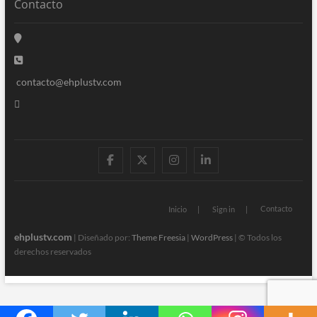
Contacto
contacto@ehplustv.com
facebook
twitter
instagram
linkedin
Contacto
Inicio
Sign in
ehplustv.com
| Diseñado por:
Theme Freesia
|
WordPress
| © Todos los
derechos reservados