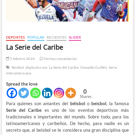
DEPORTES
POPULAR
RECIENTES
SLIDER
La Serie del Caribe
5 febrero 2024
No hay comentarios
Beisbol
ehplustv.com
La Serie del Caribe
Oswaldo Guillén
Serie
Interamericana
Spread the love
0
Shares
Para quienes son amantes del
béisbol
o
beisbol
, la famosa
Serie del Caribe
es uno de los eventos deportivos más
tradicionales e importantes del mundo. Sobre todo, para los
latinoamericanos y caribeños. De hecho, para nadie es un
secreto que, al beisbol se le considera una gran disciplina que