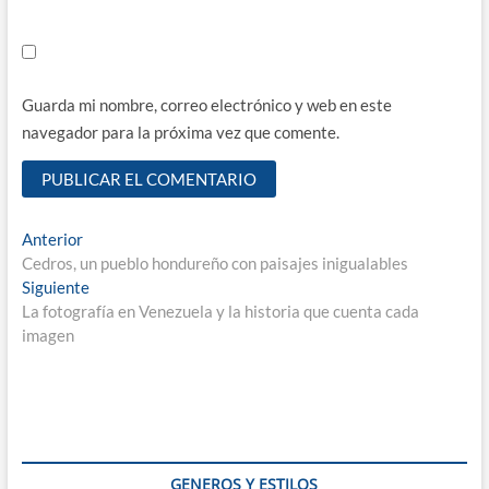
Guarda mi nombre, correo electrónico y web en este
navegador para la próxima vez que comente.
Navegación
Entrada
Anterior
anterior:
Cedros, un pueblo hondureño con paisajes inigualables
de
Entrada
Siguiente
entradas
siguiente:
La fotografía en Venezuela y la historia que cuenta cada
imagen
GENEROS Y ESTILOS