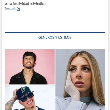
esta festividad reivindica…
El
Leer más
12
de
octubre
y
la
resistencia
GENEROS Y ESTILOS
indígena