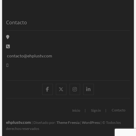
Contacto
contacto@ehplustv.com
facebook
twitter
instagram
linkedin
Contacto
Inicio
Sign in
ehplustv.com
| Diseñado por:
Theme Freesia
|
WordPress
| © Todos los
derechos reservados