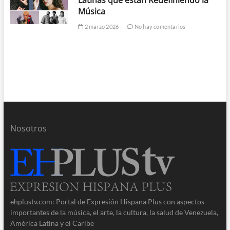
Latinas que están Redefiniendo la
Música
2 marzo 2026
No hay comentarios
Nosotros
ehplustv.com: Portal de Expresión Hispana Plus con aspectos
importantes de la música, el arte, la cultura, la salud de Venezuela,
América Latina y el Caribe