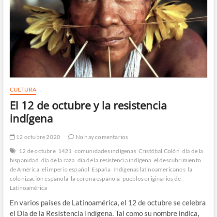
CULTURA
El 12 de octubre y la resistencia
indígena
12 octubre 2020
No hay comentarios
12 de octubre
1421
comunidades indígenas
Cristóbal Colón
día de la
hispanidad
día de la raza
día de la resistencia indígena
el descubrimiento
de América
el imperio español
España
Indígenas latinoamericanos
la
colonización española
la corona española
pueblos originarios de
Latinoamérica
En varios países de Latinoamérica, el 12 de octubre se celebra
el Día de la Resistencia Indígena. Tal como su nombre indica,