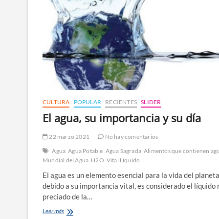
CULTURA
POPULAR
RECIENTES
SLIDER
El agua, su importancia y su día
22 marzo 2021
No hay comentarios
Agua
Agua Potable
Agua Sagrada
Alimentos que contienen ag
Mundial del Agua
H2O
Vital Líquido
El agua es un elemento esencial para la vida del planeta
debido a su importancia vital, es considerado el líquido
preciado de la…
El
Leer más