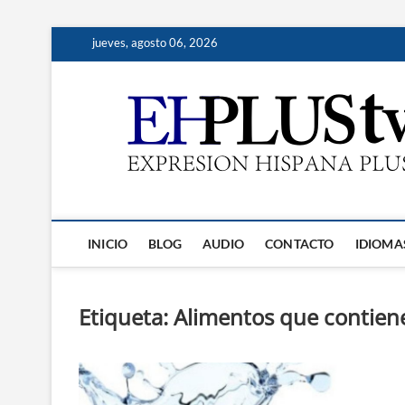
Saltar
jueves, agosto 06, 2026
al
contenido
INICIO
BLOG
AUDIO
CONTACTO
IDIOMA
Etiqueta:
Alimentos que contien