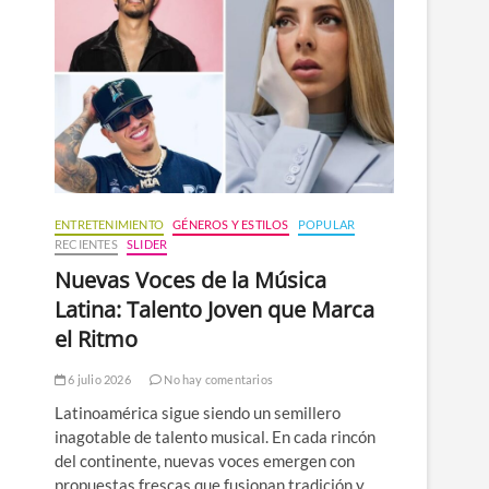
n
ú
ENTRETENIMIENTO
GÉNEROS Y ESTILOS
POPULAR
RECIENTES
SLIDER
Nuevas Voces de la Música
Latina: Talento Joven que Marca
el Ritmo
6 julio 2026
No hay comentarios
Latinoamérica sigue siendo un semillero
inagotable de talento musical. En cada rincón
del continente, nuevas voces emergen con
propuestas frescas que fusionan tradición y