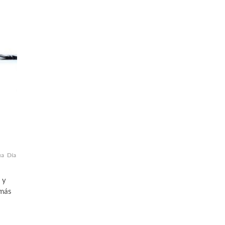
ua
Día
 y
 más