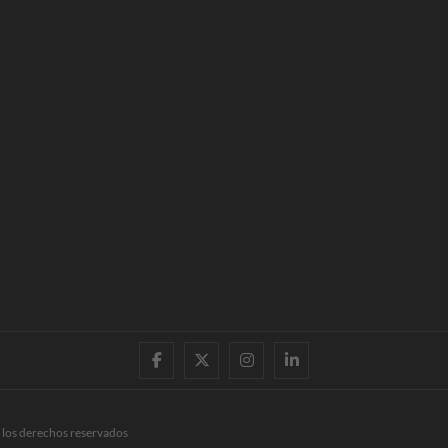
facebook
twitter
instagram
linkedin
 los derechos reservados