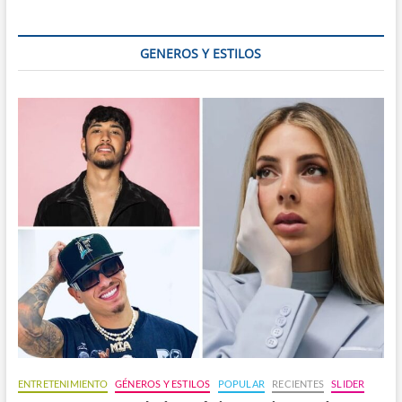
aporte
al
equilibrio
GENEROS Y ESTILOS
del
planeta
ENTRETENIMIENTO
GÉNEROS Y ESTILOS
POPULAR
RECIENTES
SLIDER