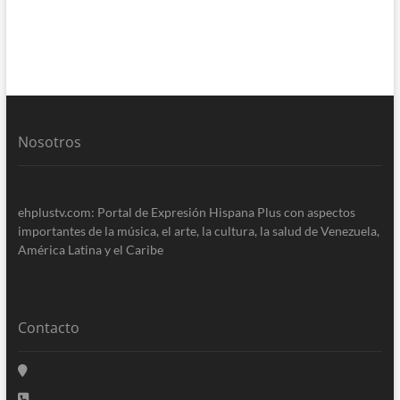
Nosotros
ehplustv.com: Portal de Expresión Hispana Plus con aspectos
importantes de la música, el arte, la cultura, la salud de Venezuela,
América Latina y el Caribe
Contacto