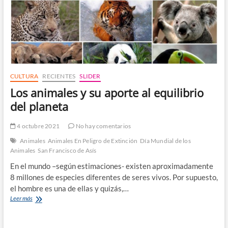
CULTURA
RECIENTES
SLIDER
Los animales y su aporte al equilibrio
del planeta
4 octubre 2021
No hay comentarios
Animales
Animales En Peligro de Extinción
Día Mundial de los
Animales
San Francisco de Asís
En el mundo –según estimaciones- existen aproximadamente
8 millones de especies diferentes de seres vivos. Por supuesto,
el hombre es una de ellas y quizás,…
Los
Leer más
animales
y
su