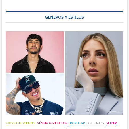
llevar
la
ficción
GENEROS Y ESTILOS
a
la
realidad
ENTRETENIMIENTO
GÉNEROS Y ESTILOS
POPULAR
RECIENTES
SLIDER