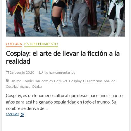
CULTURA
ENTRETENIMIENTO
Cosplay: el arte de llevar la ficción a la
realidad
26 agosto 2020
No hay comentarios
anime
Comic Con
comics
Comiket
Cosplay
Día Internacional de
Cosplay
manga
Otaku
Cosplay, es un fenómeno cultural que desde hace unos cuantos
años para acá ha ganado popularidad en todo el mundo. Su
nombre se deriva de…
Cosplay:
Leer más
el
arte
de