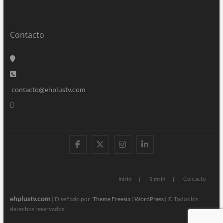
Contacto
contacto@ehplustv.com
facebook
twitter
instagram
linkedin
Contacto
Inicio
Sign in
ehplustv.com
| Diseñado por:
Theme Freesia
|
WordPress
| © Todos los
derechos reservados