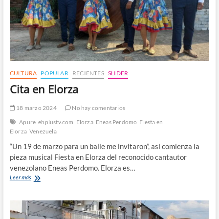
CULTURA
POPULAR
RECIENTES
SLIDER
Cita en Elorza
18 marzo 2024
No hay comentarios
Apure
ehplustv.com
Elorza
Eneas Perdomo
Fiesta en
Elorza
Venezuela
“Un 19 de marzo para un baile me invitaron”, así comienza la
pieza musical Fiesta en Elorza del reconocido cantautor
venezolano Eneas Perdomo. Elorza es…
Cita
Leer más
en
Elorza