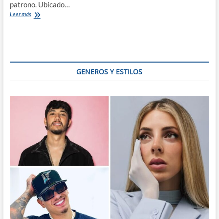
patrono. Ubicado…
San
Leer más
José
y
la
Fiesta
en
Elorza
GENEROS Y ESTILOS