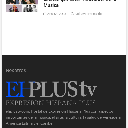
Música
2 marzo 2026
No hay comentarios
Nosotros
ehplustv.com: Portal de Expresión Hispana Plus con aspectos
importantes de la música, el arte, la cultura, la salud de Venezuela,
América Latina y el Caribe