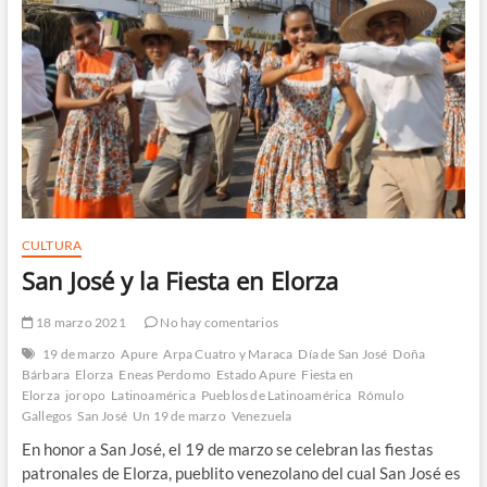
CULTURA
San José y la Fiesta en Elorza
18 marzo 2021
No hay comentarios
19 de marzo
Apure
Arpa Cuatro y Maraca
Día de San José
Doña
Bárbara
Elorza
Eneas Perdomo
Estado Apure
Fiesta en
Elorza
joropo
Latinoamérica
Pueblos de Latinoamérica
Rómulo
Gallegos
San José
Un 19 de marzo
Venezuela
En honor a San José, el 19 de marzo se celebran las fiestas
patronales de Elorza, pueblito venezolano del cual San José es