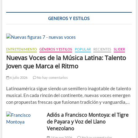
mama
y
cómo
GENEROS Y ESTILOS
prevenirlo
ENTRETENIMIENTO
GÉNEROS Y ESTILOS
POPULAR
RECIENTES
SLIDER
Nuevas Voces de la Música Latina: Talento
Joven que Marca el Ritmo
6 julio 2026
No hay comentarios
Latinoamérica sigue siendo un semillero inagotable de talento
musical. En cada rincón del continente, nuevas voces emergen
con propuestas frescas que fusionan tradición y vanguardia,…
Adiós a Francisco Montoya: el Tigre
de Payara y Voz del Llano
Venezolano
14 mayo 2026
No hay comentarios