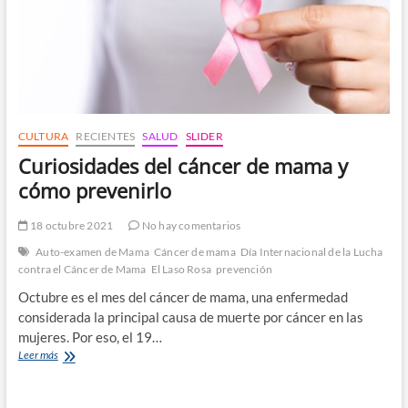
CULTURA
RECIENTES
SALUD
SLIDER
Curiosidades del cáncer de mama y
cómo prevenirlo
18 octubre 2021
No hay comentarios
Auto-examen de Mama
Cáncer de mama
Día Internacional de la Lucha
contra el Cáncer de Mama
El Laso Rosa
prevención
Octubre es el mes del cáncer de mama, una enfermedad
considerada la principal causa de muerte por cáncer en las
mujeres. Por eso, el 19…
Curiosidades
Leer más
del
cáncer
de