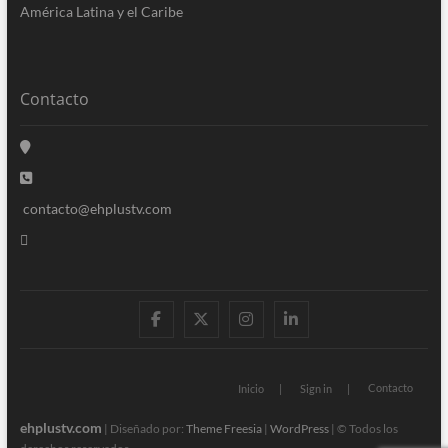
América Latina y el Caribe
Contacto
contacto@ehplustv.com
facebook
twitter
instagram
linkedin
Contacto
Inicio
Sign in
ehplustv.com
| Diseñado por:
Theme Freesia
|
WordPress
| © Todos los