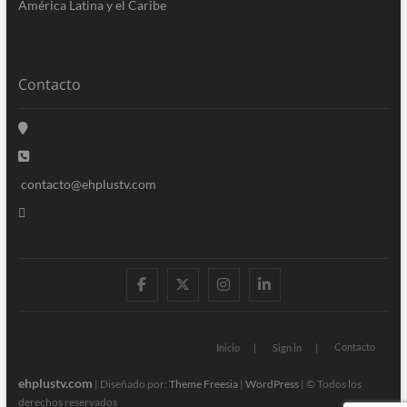
América Latina y el Caribe
Contacto
contacto@ehplustv.com
facebook
twitter
instagram
linkedin
Contacto
Inicio
Sign in
ehplustv.com
| Diseñado por:
Theme Freesia
|
WordPress
| © Todos los
derechos reservados