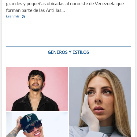
grandes y pequeñas ubicadas al noroeste de Venezuela que
forman parte de las Antillas…
San
Leer más
Vicente
y
las
Granadinas,
Calipso,
Soca
GENEROS Y ESTILOS
y
Caribe