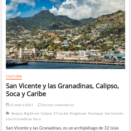
CULTURA
San Vicente y las Granadinas, Calipso,
Soca y Caribe
21 enero 2021
No hay comentarios
Bequia
Big Drum
Calipso
El Caribe
Kingstown
Mustique
San Vicente
y las Granadinas
Soca
San Vicente y las Granadinas, es un archipiélago de 32 islas