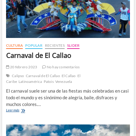
CULTURA
POPULAR
RECIENTES
SLIDER
Carnaval de El Callao
20 febrero 2023
No hay comentarios
Calipso
Carnaval de El Callao
El Callao
El
Caribe
Latinoamérica
Patois
Venezuela
El carnaval suele ser una de las fiestas más celebradas en casi
todo el mundo y es sinónimo de alegría, baile, disfraces y
muchos colores.…
Carnaval
Leer más
de
El
Callao