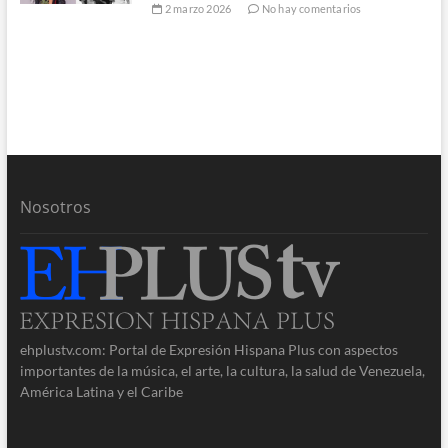
2 marzo 2026
No hay comentarios
Nosotros
ehplustv.com: Portal de Expresión Hispana Plus con aspectos
importantes de la música, el arte, la cultura, la salud de Venezuela,
América Latina y el Caribe