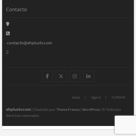
Contacto
contacto@ehplustv.com
facebook
twitter
instagram
linkedin
Contacto
Inicio
Sign in
ehplustv.com
| Diseñado por:
Theme Freesia
|
WordPress
| © Todos los
derechos reservados