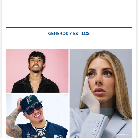
y
su
gastronomía
típica
GENEROS Y ESTILOS