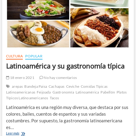
CULTURA
POPULAR
Latinoamérica y su gastronomía típica
18 enero 2021
No hay comentarios
arepas
Bandeja Paisa
Cachapas
Ceviche
Comidas Típicas
Latinoamericanas
Feijoada
Gastronomía
Latinoamérica
Pabellón
Platos
Típicos Latinoamericanos
Tacos
Latinoamérica es una región muy diversa, que destaca por sus
colores, bailes, cuentos de espantos y sus variadas
costumbres. Por supuesto, la gastronomía latinoamericana
es…
Latinoamérica
Leer más