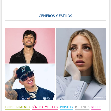
su
día
mundial
GENEROS Y ESTILOS
ENTRETENIMIENTO
GÉNEROS Y ESTILOS
POPULAR
RECIENTES
SLIDER