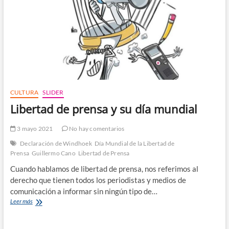
CULTURA
SLIDER
Libertad de prensa y su día mundial
3 mayo 2021
No hay comentarios
Declaración de Windhoek
Día Mundial de la Libertad de
Prensa
Guillermo Cano
Libertad de Prensa
Cuando hablamos de libertad de prensa, nos referimos al
derecho que tienen todos los periodistas y medios de
comunicación a informar sin ningún tipo de…
Libertad
Leer más
de
prensa
y