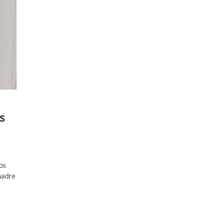
s
os
madre