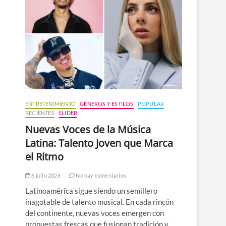
n
ú
ENTRETENIMIENTO
GÉNEROS Y ESTILOS
POPULAR
RECIENTES
SLIDER
Nuevas Voces de la Música
Latina: Talento Joven que Marca
el Ritmo
6 julio 2026
No hay comentarios
Latinoamérica sigue siendo un semillero
inagotable de talento musical. En cada rincón
del continente, nuevas voces emergen con
propuestas frescas que fusionan tradición y