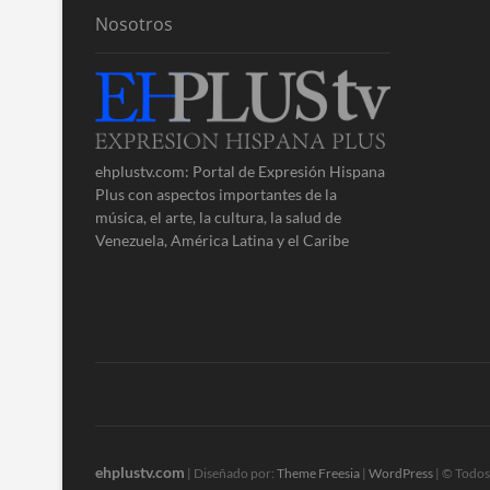
Nosotros
ehplustv.com: Portal de Expresión Hispana
Plus con aspectos importantes de la
música, el arte, la cultura, la salud de
Venezuela, América Latina y el Caribe
ehplustv.com
| Diseñado por:
Theme Freesia
|
WordPress
| © Todos