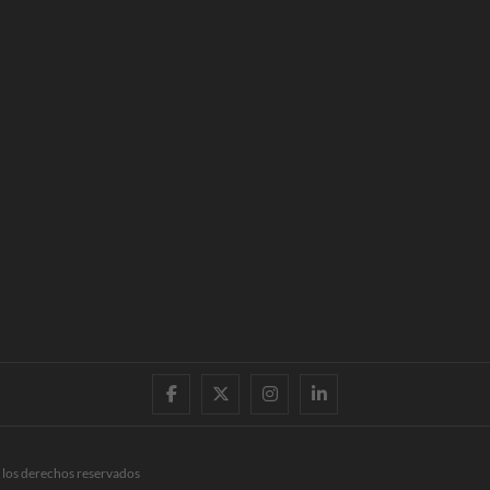
facebook
twitter
instagram
linkedin
 los derechos reservados