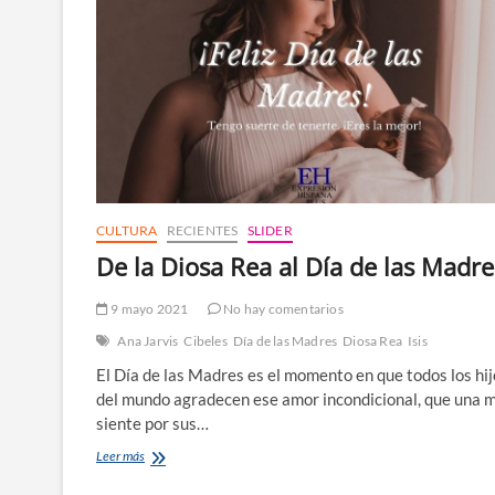
CULTURA
RECIENTES
SLIDER
De la Diosa Rea al Día de las Madre
9 mayo 2021
No hay comentarios
Ana Jarvis
Cibeles
Día de las Madres
Diosa Rea
Isis
El Día de las Madres es el momento en que todos los hij
del mundo agradecen ese amor incondicional, que una 
siente por sus…
De
Leer más
la
Diosa