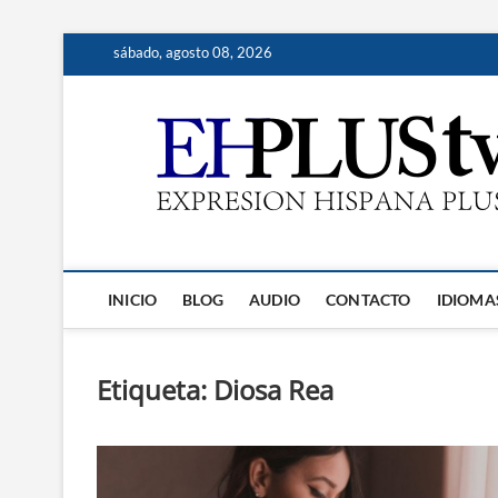
Saltar
sábado, agosto 08, 2026
al
contenido
INICIO
BLOG
AUDIO
CONTACTO
IDIOMA
Etiqueta:
Diosa Rea