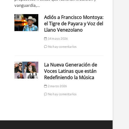
vanguardia,…
Adiós a Francisco Montoya:
el Tigre de Payara y Voz del
Llano Venezolano
14 mayo 2026
No hay comentarios
La Nueva Generación de
Voces Latinas que están
Redefiniendo la Música
2 marzo 2026
No hay comentarios