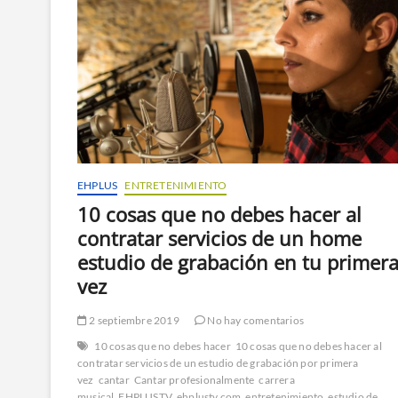
EHPLUS
ENTRETENIMIENTO
10 cosas que no debes hacer al
contratar servicios de un home
estudio de grabación en tu primer
vez
2 septiembre 2019
No hay comentarios
10 cosas que no debes hacer
10 cosas que no debes hacer al
contratar servicios de un estudio de grabación por primera
vez
cantar
Cantar profesionalmente
carrera
musical
EHPLUSTV
ehplustv.com
entretenimiento
estudio de