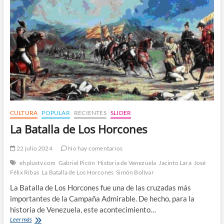
CULTURA
POPULAR
RECIENTES
SLIDER
La Batalla de Los Horcones
22 julio 2024
No hay comentarios
ehplustv.com
Gabriel Picón
Historia de Venezuela
Jacinto Lara
José
Félix Ribas
La Batalla de Los Horcones
Simón Bolívar
La Batalla de Los Horcones fue una de las cruzadas más
importantes de la Campaña Admirable. De hecho, para la
historia de Venezuela, este acontecimiento…
La
Leer más