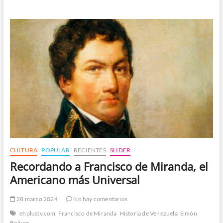
Batalla
de
Los
Horcones
CULTURA
POPULAR
RECIENTES
SLIDER
Recordando a Francisco de Miranda, el
Americano más Universal
28 marzo 2024
No hay comentarios
ehplustv.com
Francisco de Miranda
Historia de Venezuela
Simón
Bolívar