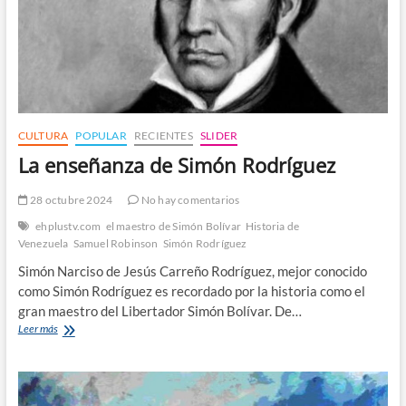
CULTURA
POPULAR
RECIENTES
SLIDER
La enseñanza de Simón Rodríguez
28 octubre 2024
No hay comentarios
ehplustv.com
el maestro de Simón Bolívar
Historia de
Venezuela
Samuel Robinson
Simón Rodríguez
Simón Narciso de Jesús Carreño Rodríguez, mejor conocido
como Simón Rodríguez es recordado por la historia como el
gran maestro del Libertador Simón Bolívar. De…
La
Leer más
enseñanza
de
Simón
Rodríguez