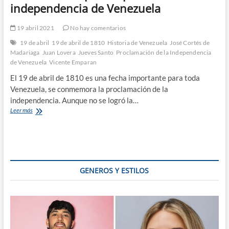
independencia de Venezuela
19 abril 2021
No hay comentarios
19 de abril
19 de abril de 1810
Historia de Venezuela
José Cortés de
Madariaga
Juan Lovera
Jueves Santo
Proclamación de la Independencia
de Venezuela
Vicente Emparan
El 19 de abril de 1810 es una fecha importante para toda
Venezuela, se conmemora la proclamación de la
independencia. Aunque no se logró la…
19
Leer más
de
abril:
El
primer
paso
de
GENEROS Y ESTILOS
la
independencia
de
Venezuela