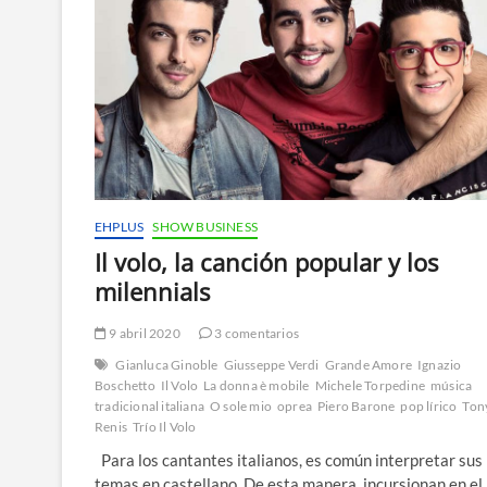
EHPLUS
SHOW BUSINESS
Il volo, la canción popular y los
milennials
9 abril 2020
3 comentarios
Gianluca Ginoble
Giusseppe Verdi
Grande Amore
Ignazio
Boschetto
Il Volo
La donna è mobile
Michele Torpedine
música
tradicional italiana
O sole mio
oprea
Piero Barone
pop lírico
Ton
Renis
Trío Il Volo
Para los cantantes italianos, es común interpretar sus
temas en castellano. De esta manera, incursionan en el