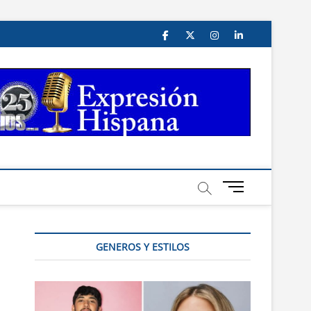
facebook
twitter
instagram
linkedin
B
o
t
ó
GENEROS Y ESTILOS
n
d
e
m
e