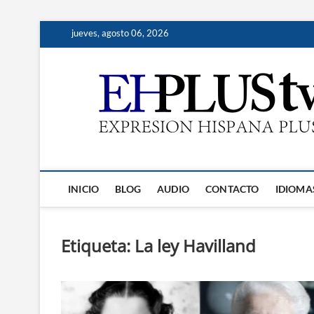
Saltar
jueves, agosto 06, 2026
al
contenido
INICIO
BLOG
AUDIO
CONTACTO
IDIOMA
Etiqueta:
La ley Havilland