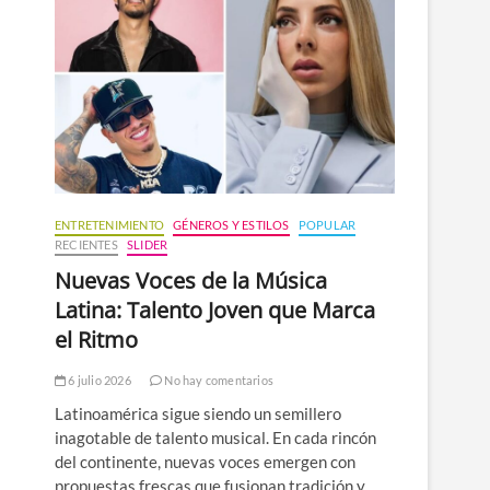
n
ú
ENTRETENIMIENTO
GÉNEROS Y ESTILOS
POPULAR
RECIENTES
SLIDER
Nuevas Voces de la Música
Latina: Talento Joven que Marca
el Ritmo
6 julio 2026
No hay comentarios
Latinoamérica sigue siendo un semillero
inagotable de talento musical. En cada rincón
del continente, nuevas voces emergen con
propuestas frescas que fusionan tradición y