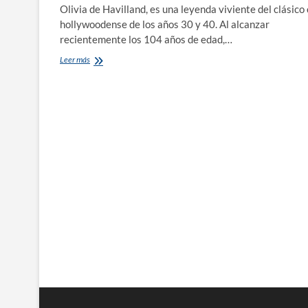
Olivia de Havilland, es una leyenda viviente del clásico 
hollywoodense de los años 30 y 40. Al alcanzar
recientemente los 104 años de edad,…
Olivia
Leer más
de
Havilland,
leyenda
viviente
del
Hollywood
dorado