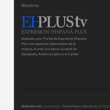
Nosotros
ehplustv.com: Portal de Expresión Hispana
Plus con aspectos importantes de la
música, el arte, la cultura, la salud de
Venezuela, América Latina y el Caribe
ehplustv.com
| Diseñado por:
Theme Freesia
|
WordPress
| © Todos