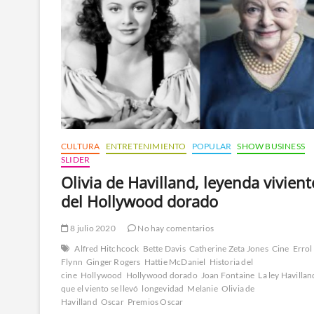
CULTURA
ENTRETENIMIENTO
POPULAR
SHOW BUSINESS
SLIDER
Olivia de Havilland, leyenda vivient
del Hollywood dorado
8 julio 2020
No hay comentarios
Alfred Hitchcock
Bette Davis
Catherine Zeta Jones
Cine
Errol
Flynn
Ginger Rogers
Hattie McDaniel
Historia del
cine
Hollywood
Hollywood dorado
Joan Fontaine
La ley Havillan
que el viento se llevó
longevidad
Melanie
Olivia de
Havilland
Oscar
Premios Oscar