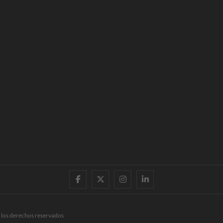
facebook
twitter
instagram
linkedin
 los derechos reservados