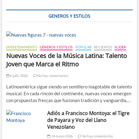
Antillas
francesas
GENEROS Y ESTILOS
ENTRETENIMIENTO
GÉNEROS Y ESTILOS
POPULAR
RECIENTES
SLIDER
Nuevas Voces de la Música Latina: Talento
Joven que Marca el Ritmo
6 julio 2026
No hay comentarios
Latinoamérica sigue siendo un semillero inagotable de talento
musical. En cada rincón del continente, nuevas voces emergen
con propuestas frescas que fusionan tradición y vanguardia,…
Adiós a Francisco Montoya: el Tigre
de Payara y Voz del Llano
Venezolano
14 mayo 2026
No hay comentarios