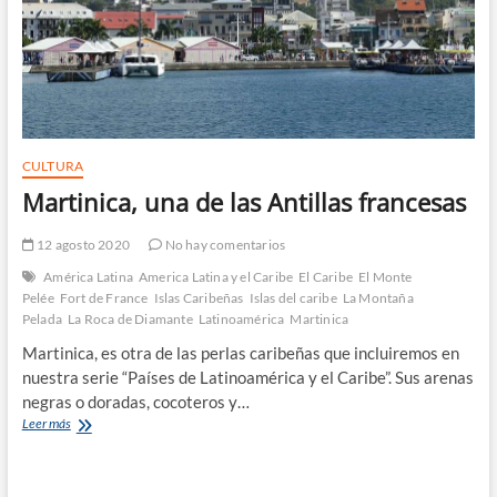
CULTURA
Martinica, una de las Antillas francesas
12 agosto 2020
No hay comentarios
América Latina
America Latina y el Caribe
El Caribe
El Monte
Pelée
Fort de France
Islas Caribeñas
Islas del caribe
La Montaña
Pelada
La Roca de Diamante
Latinoamérica
Martinica
Martinica, es otra de las perlas caribeñas que incluiremos en
nuestra serie “Países de Latinoamérica y el Caribe”. Sus arenas
negras o doradas, cocoteros y…
Martinica,
Leer más
una
de
las