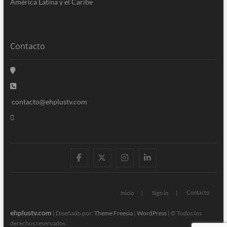
América Latina y el Caribe
Contacto
contacto@ehplustv.com
facebook
twitter
instagram
linkedin
Contacto
Inicio
Sign in
ehplustv.com
| Diseñado por:
Theme Freesia
|
WordPress
| © Todos los
derechos reservados