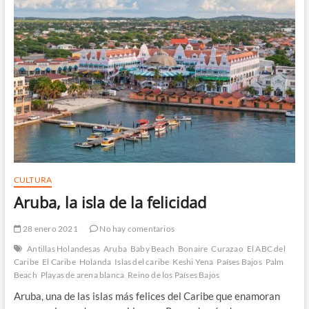
CULTURA
Aruba, la isla de la felicidad
28 enero 2021
No hay comentarios
Antillas Holandesas
Aruba
Baby Beach
Bonaire
Curazao
El ABC del
Caribe
El Caribe
Holanda
Islas del caribe
Keshi Yena
Países Bajos
Palm
Beach
Playas de arena blanca
Reino de los Países Bajos
Aruba, una de las islas más felices del Caribe que enamoran