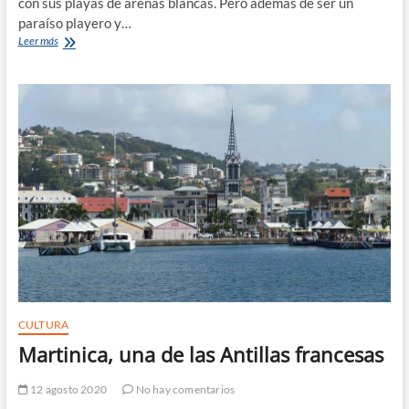
con sus playas de arenas blancas. Pero además de ser un
paraíso playero y…
Aruba,
Leer más
la
isla
de
la
felicidad
CULTURA
Martinica, una de las Antillas francesas
12 agosto 2020
No hay comentarios