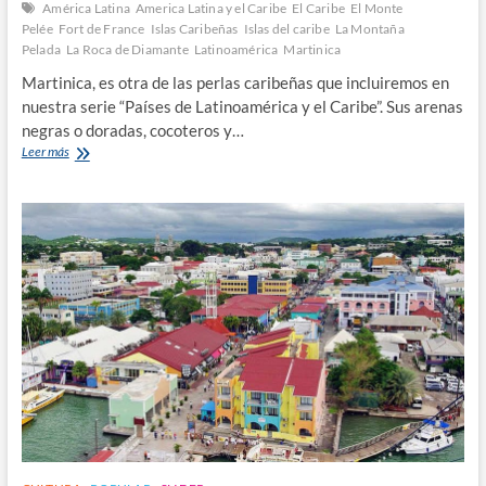
América Latina
America Latina y el Caribe
El Caribe
El Monte
Pelée
Fort de France
Islas Caribeñas
Islas del caribe
La Montaña
Pelada
La Roca de Diamante
Latinoamérica
Martinica
Martinica, es otra de las perlas caribeñas que incluiremos en
nuestra serie “Países de Latinoamérica y el Caribe”. Sus arenas
negras o doradas, cocoteros y…
Martinica,
Leer más
una
de
las
Antillas
francesas