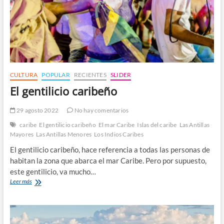
CULTURA
POPULAR
RECIENTES
SLIDER
El gentilicio caribeño
29 agosto 2022
No hay comentarios
caribe
El gentilicio caribeño
El mar Caribe
Islas del caribe
Las Antillas
Mayores
Las Antillas Menores
Los Indios Caribes
El gentilicio caribeño, hace referencia a todas las personas de
habitan la zona que abarca el mar Caribe. Pero por supuesto,
este gentilicio, va mucho…
El
Leer más
gentilicio
caribeño