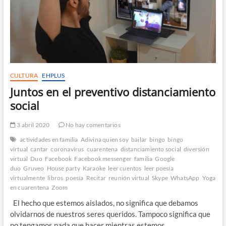
CULTURA
EHPLUS
Juntos en el preventivo distanciamiento
social
3 abril 2020
No hay comentarios
actividades en familia
Adivina quien soy
bailar
bingo
bingo
virtual
cantar
coronavirus
cuarentena
distanciamiento social
diversión
virtual
Duo
Facebook
Facebook messenger
familia
Google
duo
Gruveo
House party
Karaoke
leer cuentos
leer poesía
virtualmente
libros
poesía
Recitar
reunión virtual
Skype
WhatsApp
Yoga
en cuarentena
Zoom
El hecho que estemos aislados, no significa que debamos
olvidarnos de nuestros seres queridos. Tampoco significa que
no tengamos nada que hacer mientras estemos…