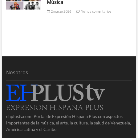
Música
2 marzo 2026
No hay comentarios
Nosotros
ehplustv.com: Portal de Expresión Hispana Plus con aspectos
importantes de la música, el arte, la cultura, la salud de Venezuela,
América Latina y el Caribe