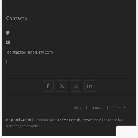
Contacto
contacto@ehplustv.com
facebook
twitter
instagram
linkedin
Contacto
Inicio
Sign in
ehplustv.com
| Diseñado por:
Theme Freesia
|
WordPress
| © Todos los
derechos reservados