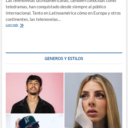
Las telenovelas latinoamericanas, también conocidas como
teledramas, han conquistado desde siempre al público
internacional. Tanto en Latinoamérica cómo en Europa y otros
continentes, las telenovelas…
El
Leer más
fenómeno
de
las
telenovelas
latinoamericanas
GENEROS Y ESTILOS