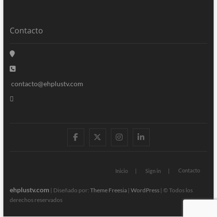
Contacto
contacto@ehplustv.com
facebook
twitter
instagram
linkedin
Contacto
Inicio
Sign in
ehplustv.com
| Diseñado por:
Theme Freesia
|
WordPress
| © Todos los
derechos reservados