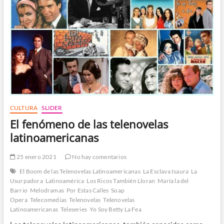
CULTURA
SLIDER
El fenómeno de las telenovelas
latinoamericanas
25 enero 2021
No hay comentarios
El Boom de las Telenovelas Latinoamericanas
La Esclava Isaura
La
Usurpadora
Latinoamérica
Los Ricos También Lloran
María la del
Barrio
Melodramas
Por Estas Calles
Soap
Opera
Telecomedias
Telenovelas
Telenovelas
Latinoamericanas
Teleseries
Yo Soy Betty La Fea