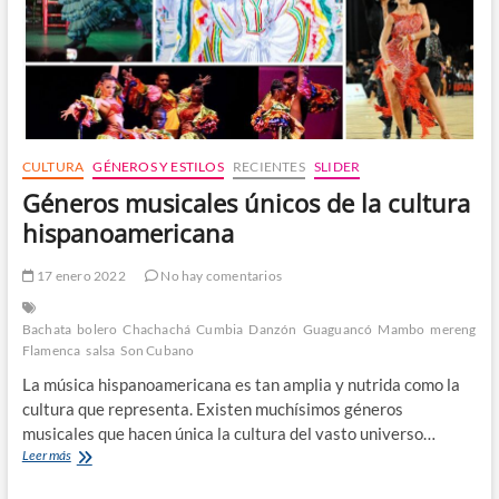
CULTURA
GÉNEROS Y ESTILOS
RECIENTES
SLIDER
Géneros musicales únicos de la cultura
hispanoamericana
17 enero 2022
No hay comentarios
Bachata
bolero
Chachachá
Cumbia
Danzón
Guaguancó
Mambo
merengue
Flamenca
salsa
Son Cubano
La música hispanoamericana es tan amplia y nutrida como la
cultura que representa. Existen muchísimos géneros
musicales que hacen única la cultura del vasto universo…
Géneros
Leer más
musicales
únicos