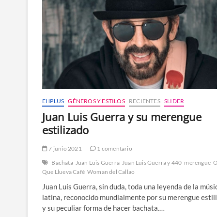
EHPLUS
GÉNEROS Y ESTILOS
RECIENTES
SLIDER
Juan Luis Guerra y su merengue
estilizado
7 junio 2021
1 comentario
Bachata
Juan Luis Guerra
Juan Luis Guerra y 440
merengue
O
Que Llueva Café
Woman del Callao
Juan Luis Guerra, sin duda, toda una leyenda de la músi
latina, reconocido mundialmente por su merengue estil
y su peculiar forma de hacer bachata.…