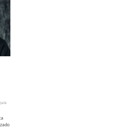
jalá
ca
izado