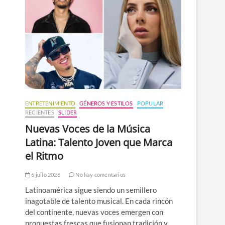
n
ú
ENTRETENIMIENTO
GÉNEROS Y ESTILOS
POPULAR
RECIENTES
SLIDER
Nuevas Voces de la Música
Latina: Talento Joven que Marca
el Ritmo
6 julio 2026
No hay comentarios
Latinoamérica sigue siendo un semillero
inagotable de talento musical. En cada rincón
del continente, nuevas voces emergen con
propuestas frescas que fusionan tradición y