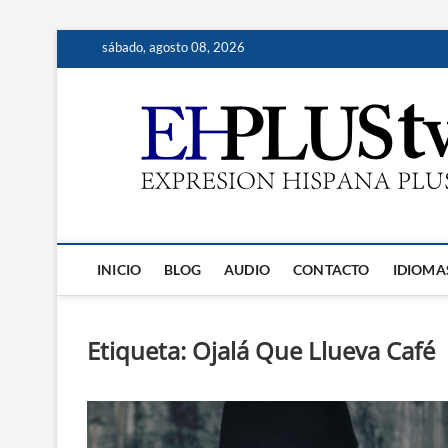
Saltar
sábado, agosto 08, 2026
al
contenido
INICIO
BLOG
AUDIO
CONTACTO
IDIOMA
Etiqueta:
Ojalá Que Llueva Café