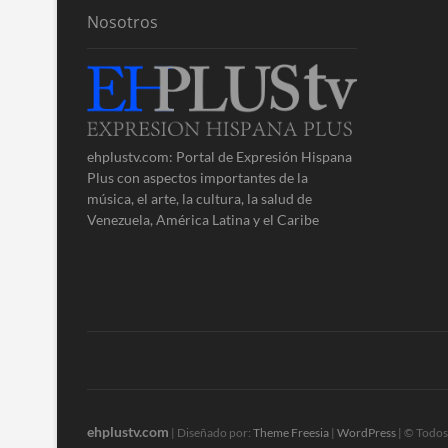
Nosotros
ehplustv.com: Portal de Expresión Hispana
Plus con aspectos importantes de la
música, el arte, la cultura, la salud de
Venezuela, América Latina y el Caribe
ehplustv.com
| Diseñado por:
Theme Freesia
|
WordPress
| © Todos