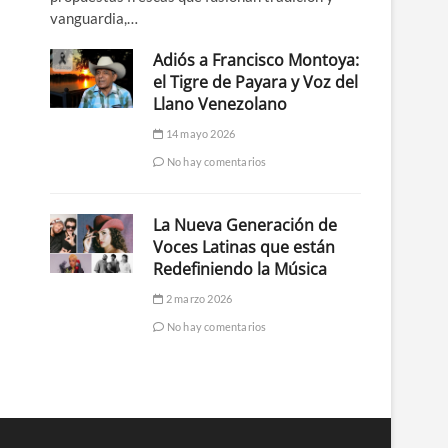
vanguardia,…
Adiós a Francisco Montoya:
el Tigre de Payara y Voz del
Llano Venezolano
14 mayo 2026
No hay comentarios
La Nueva Generación de
Voces Latinas que están
Redefiniendo la Música
2 marzo 2026
No hay comentarios