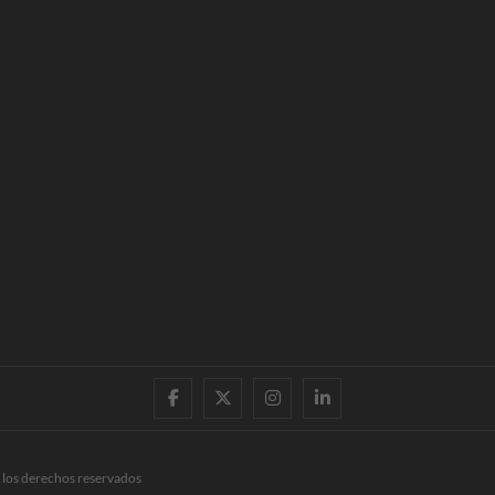
facebook
twitter
instagram
linkedin
 los derechos reservados