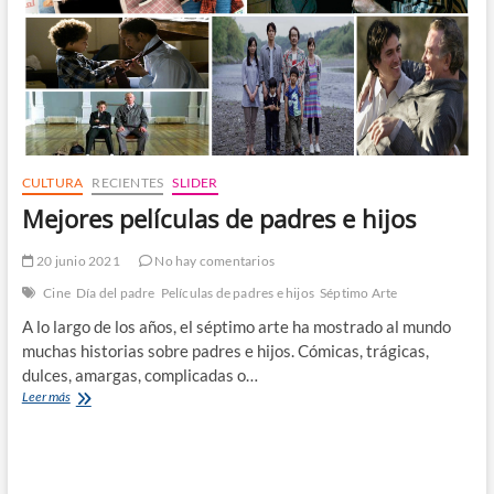
CULTURA
RECIENTES
SLIDER
Mejores películas de padres e hijos
20 junio 2021
No hay comentarios
Cine
Día del padre
Películas de padres e hijos
Séptimo Arte
A lo largo de los años, el séptimo arte ha mostrado al mundo
muchas historias sobre padres e hijos. Cómicas, trágicas,
dulces, amargas, complicadas o…
Mejores
Leer más
películas
de
padres
e