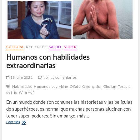
CULTURA
RECIENTES
SALUD
SLIDER
Humanos con habilidades
extraordinarias
19 julio 2021
No hay comentarios
Habilidades
Humanos
Joy Milne
Olfato
Qigong
Sun Chu Lin
Terapia
de frío
Wim Hof
En un mundo donde son comunes las historietas y las películas
de superhéroes, es normal que muchas personas alucinen con
tener súper-poderes. Sin embargo, más…
Humanos
Leer más
con
habilidades
extraordinarias