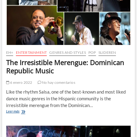
EH+
ENTERTAINMENT
GENRES AND STYLES
POP
SLIDEREN
The Irresistible Merengue: Dominican
Republic Music
6 enero 2022
No hay comentarios
Like the rhythm Salsa, one of the best-known and most liked
dance music genres in the Hispanic community is the
irresistible merengue from the Dominican…
The
Leer más
Irresistible
Merengue:
Dominican
Republic