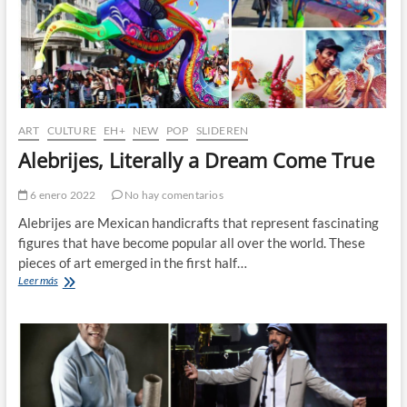
ART
CULTURE
EH+
NEW
POP
SLIDEREN
Alebrijes, Literally a Dream Come True
6 enero 2022
No hay comentarios
Alebrijes are Mexican handicrafts that represent fascinating
figures that have become popular all over the world. These
pieces of art emerged in the first half…
Alebrijes,
Leer más
Literally
a
Dream
Come
True