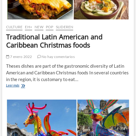
CULTURE
EH+
NEW
POP
SLIDEREN
Traditional Latin American and
Caribbean Christmas foods
7 enero 2022
No hay comentarios
Theses dishes are part of the gastronomic diversity of Latin
American and Caribbean Christmas foods In several countries
in the region, it is customary to eat…
Traditional
Leer más
Latin
American
and
Caribbean
Christmas
foods