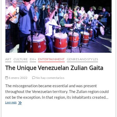
Music
ART
CULTURE
EH+
ENTERTAINMENT
GENRES AND STYLES
The Unique Venezuelan Zulian Gaita
6 enero 2022
No hay comentarios
The miscegenation became essential and was present
throughout the Venezuelan territory. The Zulian region could
not be the exception. In that region, its inhabitants created…
The
Leer más
Unique
Venezuelan
Zulian