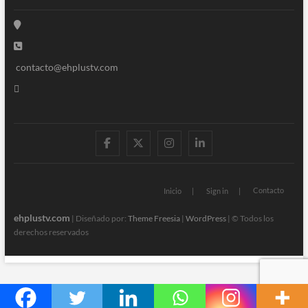
contacto@ehplustv.com
facebook
twitter
instagram
linkedin
Contacto
Inicio
Sign in
ehplustv.com
| Diseñado por:
Theme Freesia
|
WordPress
| © Todos los
derechos reservados