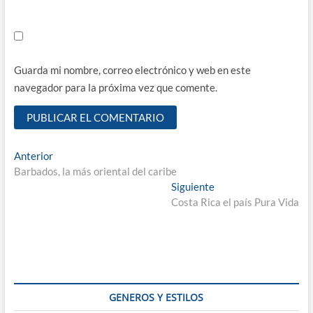
Guarda mi nombre, correo electrónico y web en este
navegador para la próxima vez que comente.
Navegación
Entrada
Anterior
anterior:
Barbados, la más oriental del caribe
de
Entrada
Siguiente
entradas
siguiente:
Costa Rica el país Pura Vida
GENEROS Y ESTILOS