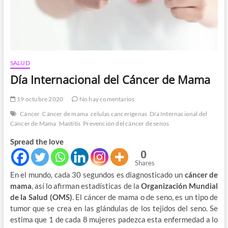
SALUD
Día Internacional del Cáncer de Mama
19 octubre 2020
No hay comentarios
Cáncer
Cáncer de mama
celulas cancerígenas
Día Internacional del
Cáncer de Mama
Mastitis
Prevención del cáncer de senos
Spread the love
0
Shares
En el mundo, cada 30 segundos es diagnosticado un
cáncer de
mama
, así lo afirman estadísticas de la
Organización Mundial
de la Salud (OMS)
. El cáncer de mama o de seno, es un tipo de
tumor que se crea en las glándulas de los tejidos del seno. Se
estima que 1 de cada 8 mujeres padezca esta enfermedad a lo