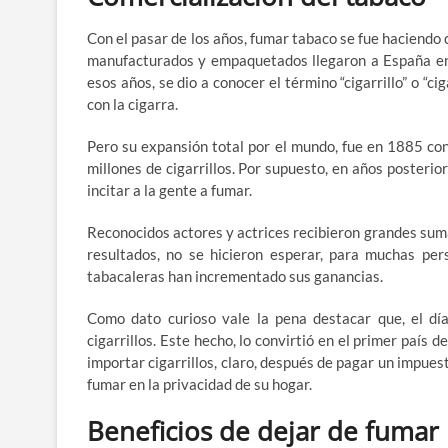
Con el pasar de los años, fumar tabaco se fue haciendo 
manufacturados y empaquetados llegaron a España en 
esos años, se dio a conocer el término “cigarrillo” o “cig
con la cigarra.
Pero su expansión total por el mundo, fue en 1885 c
millones de cigarrillos. Por supuesto, en años poster
incitar a la gente a fumar.
Reconocidos actores y actrices recibieron grandes suma
resultados, no se hicieron esperar, para muchas per
tabacaleras han incrementado sus ganancias.
Como dato curioso vale la pena destacar que, el d
cigarrillos. Este hecho, lo convirtió en el primer país
importar cigarrillos, claro, después de pagar un impue
fumar en la privacidad de su hogar.
Beneficios de dejar de fumar