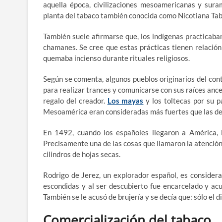
aquella época, civilizaciones mesoamericanas y sura
planta del tabaco también conocida como Nicotiana Ta
También suele afirmarse que, los indígenas practicaba
chamanes. Se cree que estas prácticas tienen relación
quemaba incienso durante rituales religiosos.
​Según se comenta, algunos pueblos originarios del con
para realizar trances y comunicarse con sus raíces ance
regalo del creador.
Los mayas
y los toltecas por su p
Mesoamérica eran consideradas más fuertes que las de
En 1492, cuando los españoles llegaron a América, l
Precisamente una de las cosas que llamaron la atención
cilindros de hojas secas.
Rodrigo de Jerez, un explorador español, es consider
escondidas y al ser descubierto fue encarcelado y acu
También se le acusó de brujería y se decía que: sólo el 
Comercialización del tabaco