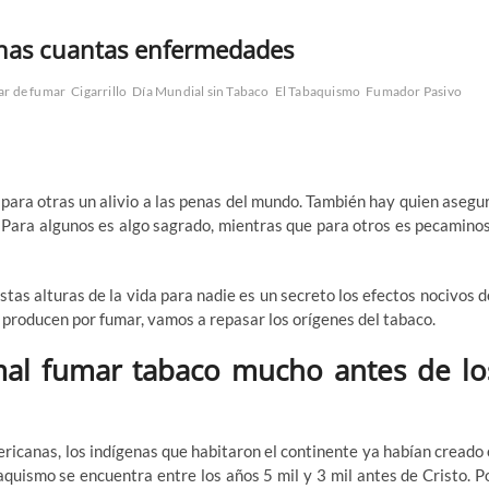
unas cuantas enfermedades
ar de fumar
Cigarrillo
Día Mundial sin Tabaco
El Tabaquismo
Fumador Pasivo
para otras un alivio a las penas del mundo. También hay quien asegu
n. Para algunos es algo sagrado, mientras que para otros es pecamino
stas alturas de la vida para nadie es un secreto los efectos nocivos d
e producen por fumar, vamos a repasar los orígenes del tabaco.
rmal fumar tabaco mucho antes de lo
ricanas, los indígenas que habitaron el continente ya habían creado 
aquismo se encuentra entre los años 5 mil y 3 mil antes de Cristo. P