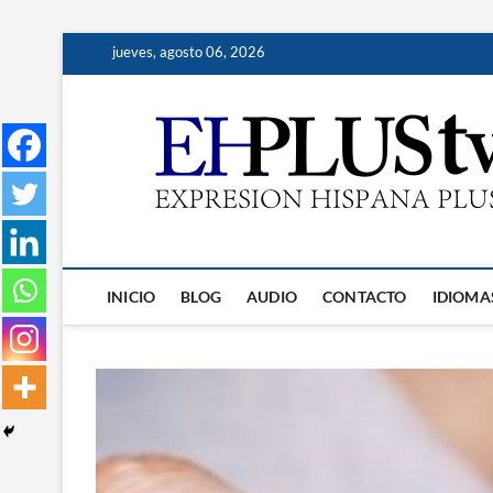
Saltar
jueves, agosto 06, 2026
al
contenido
INICIO
BLOG
AUDIO
CONTACTO
IDIOMA