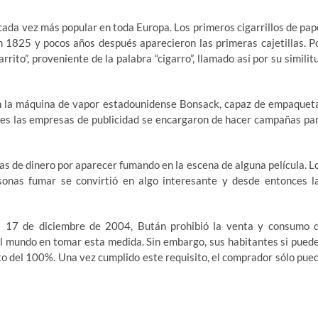
cada vez más popular en toda Europa. Los primeros cigarrillos de pap
1825 y pocos años después aparecieron las primeras cajetillas. P
arrito”, proveniente de la palabra “cigarro”, llamado así por su similit
on la máquina de vapor estadounidense Bonsack, capaz de empaquet
iores las empresas de publicidad se encargaron de hacer campañas pa
s de dinero por aparecer fumando en la escena de alguna película. L
sonas fumar se convirtió en algo interesante y desde entonces l
ía 17 de diciembre de 2004, Bután prohibió la venta y consumo 
 del mundo en tomar esta medida. Sin embargo, sus habitantes si pued
sto del 100%. Una vez cumplido este requisito, el comprador sólo pue