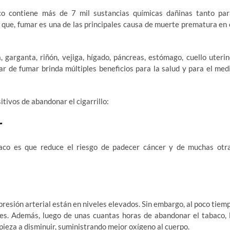
co contiene más de 7 mil sustancias químicas dañinas tanto pa
que, fumar es una de las principales causa de muerte prematura en 
 garganta, riñón, vejiga, hígado, páncreas, estómago, cuello uterin
jar de fumar brinda múltiples beneficios para la salud y para el med
tivos de abandonar el cigarrillo:
r
aco es que reduce el riesgo de padecer cáncer y de muchas otr
presión arterial están en niveles elevados. Sin embargo, al poco tiem
ales. Además, luego de unas cuantas horas de abandonar el tabaco, 
ieza a disminuir, suministrando mejor oxígeno al cuerpo.