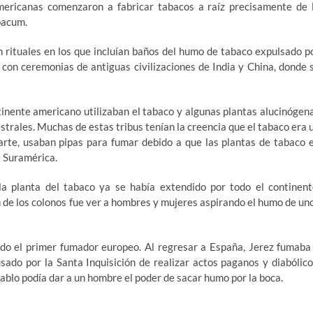
mericanas comenzaron a fabricar tabacos a raíz precisamente de 
bacum.
n rituales en los que incluían baños del humo de tabaco expulsado p
 con ceremonias de antiguas civilizaciones de India y China, donde 
tinente americano utilizaban el tabaco y algunas plantas alucinógen
strales. Muchas de estas tribus tenían la creencia que el tabaco era 
arte, usaban pipas para fumar debido a que las plantas de tabaco 
 Suramérica.
a planta del tabaco ya se había extendido por todo el continent
 de los colonos fue ver a hombres y mujeres aspirando el humo de un
ado el primer fumador europeo. Al regresar a España, Jerez fumaba
sado por la Santa Inquisición de realizar actos paganos y diabólico
diablo podía dar a un hombre el poder de sacar humo por la boca.