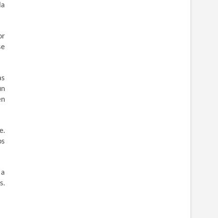
la
or
se
as
un
en
e.
os
 a
s.