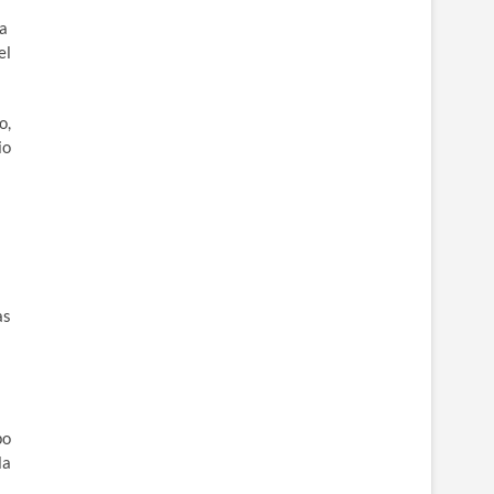
ra
el
o,
io
as
po
la