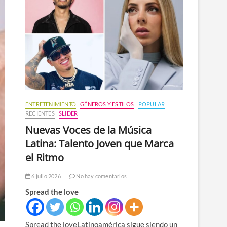
n
ú
ENTRETENIMIENTO
GÉNEROS Y ESTILOS
POPULAR
RECIENTES
SLIDER
Nuevas Voces de la Música
Latina: Talento Joven que Marca
el Ritmo
6 julio 2026
No hay comentarios
Spread the love
Spread the loveLatinoamérica sigue siendo un