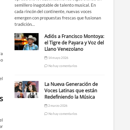
semillero inagotable de talento musical. En
cada rincón del continente, nuevas voces
emergen con propuestas frescas que fusionan
tradición…
Adiós a Francisco Montoya:
el Tigre de Payara y Voz del
Llano Venezolano
ra
14 mayo 2026
so
No hay comentarios
el
La Nueva Generación de
Voces Latinas que están
s
Redefiniendo la Música
2 marzo 2026
No hay comentarios
el
or